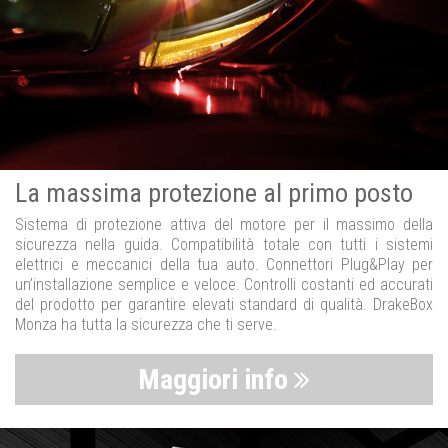
La massima protezione al primo posto
Sistema di protezione attiva del motore per il massimo della
sicurezza nella guida. Compatibilità totale con tutti i sistemi
elettrici e meccanici della tua auto. Connettori Plug&Play per
un’installazione semplice e veloce. Controlli costanti ed accurati
del prodotto per garantire elevati standard di qualità. DrakeBox
Monza ha tutta la sicurezza che ti serve.
Maggiori info