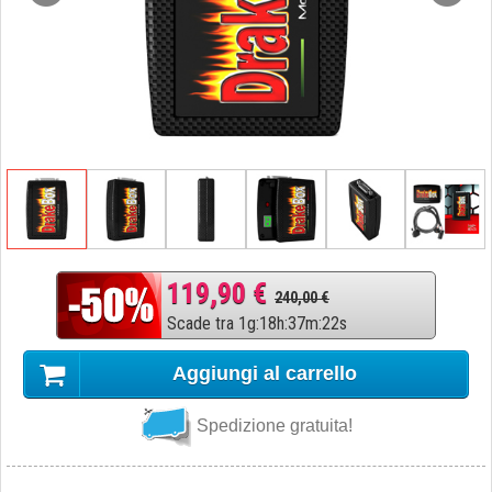
119,90 €
240,00 €
Scade tra
1
g
:
18
h
:
37
m
:
21
s
Aggiungi al carrello
Spedizione gratuita!