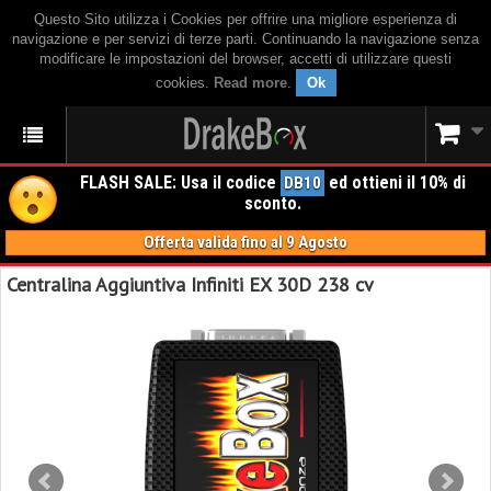
Questo Sito utilizza i Cookies per offrire una migliore esperienza di
navigazione e per servizi di terze parti. Continuando la navigazione senza
modificare le impostazioni del browser, accetti di utilizzare questi
cookies.
Read more
.
Ok
FLASH SALE: Usa il codice
ed ottieni il 10% di
DB10
sconto.
Offerta valida fino al 9 Agosto
Centralina Aggiuntiva Infiniti EX 30D 238 cv