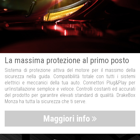
La massima protezione al primo posto
Sistema di protezione attiva del motore per il massimo della
sicurezza nella guida. Compatibilità totale con tutti i sistemi
elettrici e meccanici della tua auto. Connettori Plug&Play per
un’installazione semplice e veloce. Controlli costanti ed accurati
del prodotto per garantire elevati standard di qualità. DrakeBox
Monza ha tutta la sicurezza che ti serve.
Maggiori info