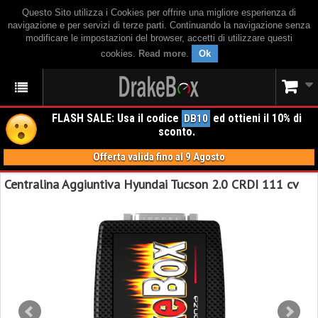
Questo Sito utilizza i Cookies per offrire una migliore esperienza di
navigazione e per servizi di terze parti. Continuando la navigazione senza
modificare le impostazioni del browser, accetti di utilizzare questi
cookies.
Read more
.
Ok
FLASH SALE: Usa il codice
ed ottieni il 10% di
DB10
sconto.
Offerta valida fino al 9 Agosto
Centralina Aggiuntiva Hyundai Tucson 2.0 CRDI 111 cv