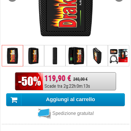
119,90 €
240,00 €
Scade tra
2
g
:
22
h
:
0
m
:
12
s
Aggiungi al carrello
Spedizione gratuita!