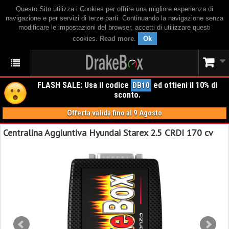
Questo Sito utilizza i Cookies per offrire una migliore esperienza di
navigazione e per servizi di terze parti. Continuando la navigazione senza
modificare le impostazioni del browser, accetti di utilizzare questi
cookies.
Read more
.
Ok
FLASH SALE: Usa il codice
ed ottieni il 10% di
DB10
sconto.
Offerta valida fino al 9 Agosto
Centralina Aggiuntiva Hyundai Starex 2.5 CRDI 170 cv