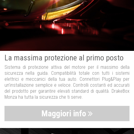
La massima protezione al primo posto
Sistema di protezione attiva del motore per il massimo della
sicurezza nella guida. Compatibilità totale con tutti i sistemi
elettrici e meccanici della tua auto. Connettori Plug&Play per
un’installazione semplice e veloce. Controlli costanti ed accurati
del prodotto per garantire elevati standard di qualità. DrakeBox
Monza ha tutta la sicurezza che ti serve.
Maggiori info