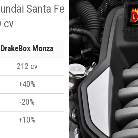
yundai Santa Fe
 cv
DrakeBox Monza
212 cv
+40%
-20%
+10%