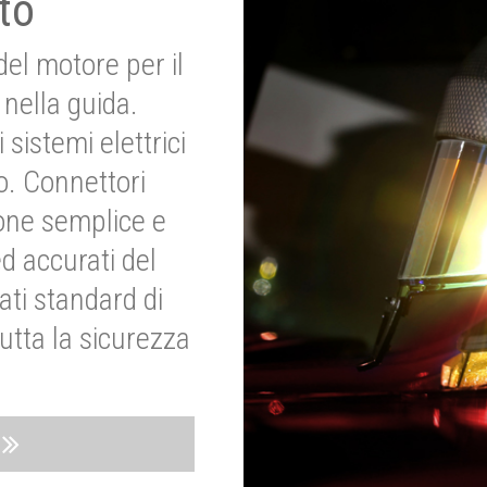
to
del motore per il
nella guida.
 sistemi elettrici
o. Connettori
ione semplice e
ed accurati del
ati standard di
utta la sicurezza
o