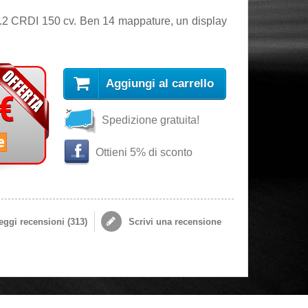
.2 CRDI 150 cv. Ben 14 mappature, un display
Aggiungi al carrello
 €
Spedizione gratuita!
e
Ottieni 5% di sconto
ggi recensioni (
313
)
Scrivi una recensione