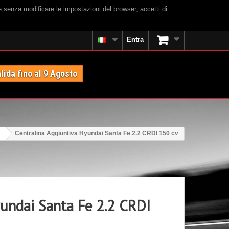
e senza modificare le impostazioni del browser, accetti di
Entra
lida fino al 9 Agosto
Centralina Aggiuntiva Hyundai Santa Fe 2.2 CRDI 150 cv
yundai Santa Fe 2.2 CRDI