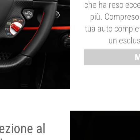
che ha reso ecce
più. Compreso 
tua auto complet
un esclus
M
ezione al