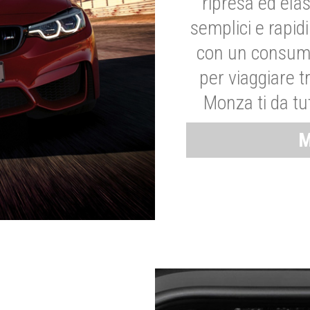
ripresa ed elas
semplici e rapid
con un consumo
per viaggiare tr
Monza ti da tut
M