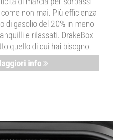
ticità di marcia per sorpassi
i come non mai. Più efficienza
 di gasolio del 20% in meno
anquilli e rilassati. DrakeBox
to quello di cui hai bisogno.
aggiori info