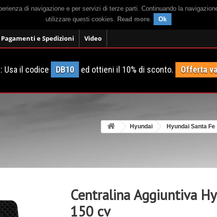
sperienza di navigazione e per servizi di terze parti. Continuando la navigazion
utilizzare questi cookies.
Read more
.
Ok
Pagamenti e Spedizioni
Video
 Usa il codice
DB10
ed ottieni il 10% di sconto.
Offerta va
Hyundai
Hyundai Santa Fe
Centralina Aggiuntiva H
150 cv