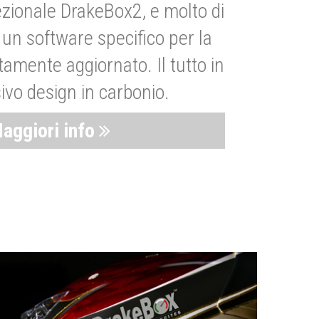
zionale DrakeBox2, e molto di
un software specifico per la
amente aggiornato. Il tutto in
ivo design in carbonio.
aggiori info