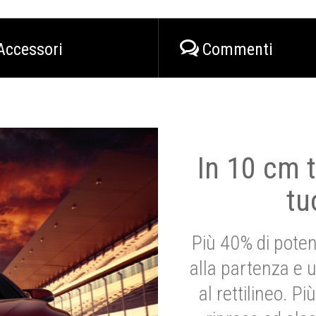
Accessori
Commenti
In 10 cm t
tu
Più 40% di poten
alla partenza e 
al rettilineo. 