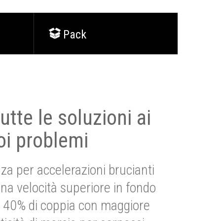
Pack
utte le soluzioni ai
oi problemi
za per accelerazioni brucianti
una velocità superiore in fondo
Più 40% di coppia con maggiore