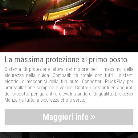
La massima protezione al primo posto
Sistema di protezione attiva del motore per il massimo della
sicurezza nella guida. Compatibilità totale con tutti i sistemi
elettrici e meccanici della tua auto. Connettori Plug&Play per
un’installazione semplice e veloce. Controlli costanti ed accurati
del prodotto per garantire elevati standard di qualità. DrakeBox
Monza ha tutta la sicurezza che ti serve.
Maggiori info