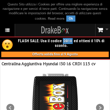
Questo Sito utilizza i Cookies per offrire una migliore esperienza di
navigazione e per servizi di terze parti. Continuando la navigazione senza
modificare le impostazioni del browser, accetti di utilizzare questi
cookies.
Read more
.
Ok
FLASH SALE: Usa il codice
ed ottieni il 10% di
DB10
sconto.
Offerta valida fino al 9 Agosto
Centralina Aggiuntiva Hyundai I30 I.6 CRDI 115 cv