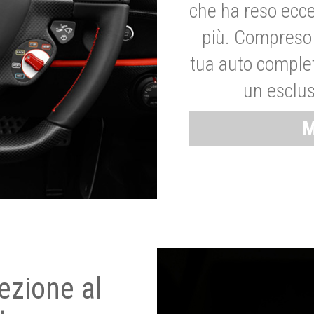
che ha reso ecce
più. Compreso 
tua auto complet
un esclus
M
ezione al