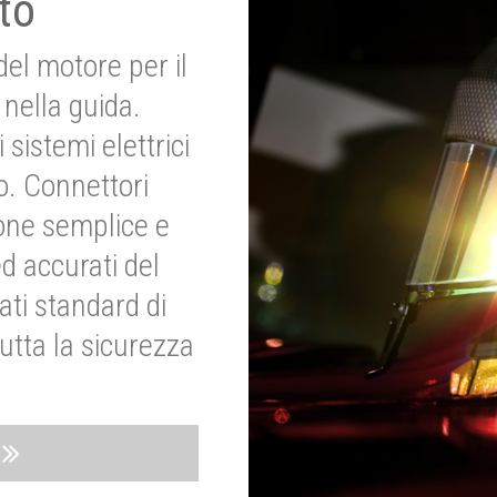
to
del motore per il
nella guida.
 sistemi elettrici
o. Connettori
ione semplice e
ed accurati del
ati standard di
utta la sicurezza
o