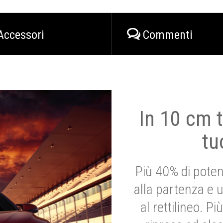
Accessori
Commenti
In 10 cm t
tu
Più 40% di poten
alla partenza e 
al rettilineo. 