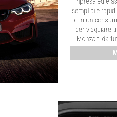
ripresa ed elas
semplici e rapid
con un consumo
per viaggiare tr
Monza ti da tut
M