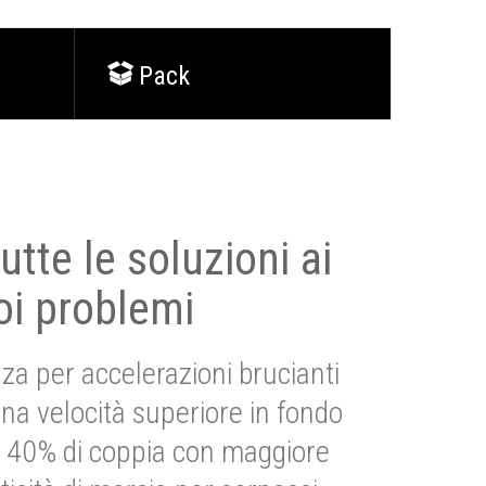
Pack
utte le soluzioni ai
oi problemi
za per accelerazioni brucianti
una velocità superiore in fondo
Più 40% di coppia con maggiore