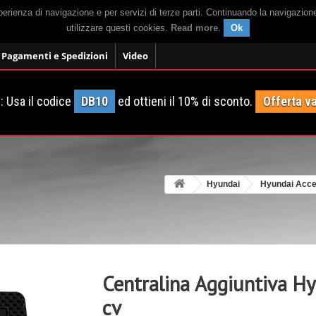
sperienza di navigazione e per servizi di terze parti. Continuando la navigazion
utilizzare questi cookies.
Read more
.
Ok
Pagamenti e Spedizioni
Video
 Usa il codice
DB10
ed ottieni il 10% di sconto.
Offerta va
Hyundai
Hyundai Acce
Centralina Aggiuntiva H
cv