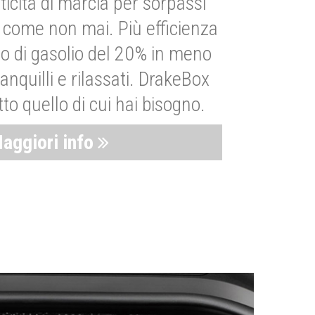
ticità di marcia per sorpassi
i come non mai. Più efficienza
 di gasolio del 20% in meno
anquilli e rilassati. DrakeBox
to quello di cui hai bisogno.
aggiori info