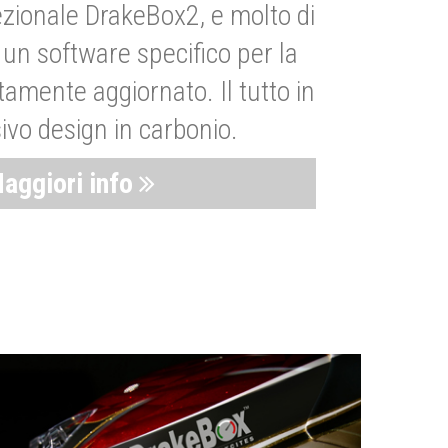
zionale DrakeBox2, e molto di
un software specifico per la
amente aggiornato. Il tutto in
ivo design in carbonio.
aggiori info