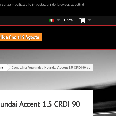
e senza modificare le impostazioni del browser, accetti di
Entra
lida fino al 9 Agosto
nt
Centralina Aggiuntiva Hyundai Accent 1.5 CRDI 90 cv
yundai Accent 1.5 CRDI 90