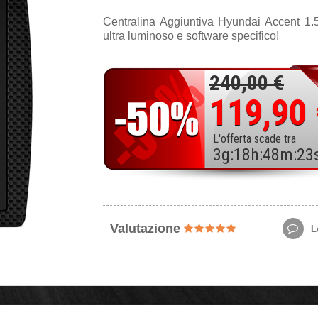
Centralina Aggiuntiva Hyundai Accent 1
ultra luminoso e software specifico!
240,00 €
119,90
L'offerta scade tra
3
g
:
18
h
:
48
m
:
21
Valutazione
Le