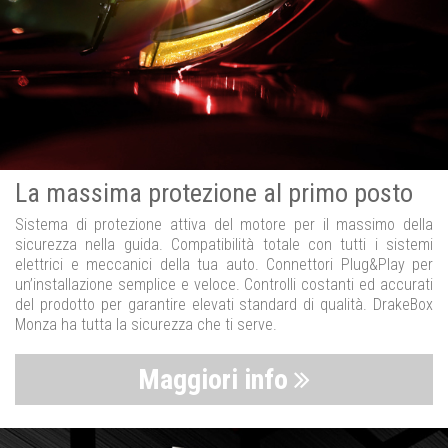
La massima protezione al primo posto
Sistema di protezione attiva del motore per il massimo della
sicurezza nella guida. Compatibilità totale con tutti i sistemi
elettrici e meccanici della tua auto. Connettori Plug&Play per
un’installazione semplice e veloce. Controlli costanti ed accurati
del prodotto per garantire elevati standard di qualità. DrakeBox
Monza ha tutta la sicurezza che ti serve.
Maggiori info