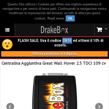
Questo Sito utilizza i Cookies per offrire una migliore esperienza di
navigazione e per servizi di terze parti. Continuando la navigazione senza
modificare le impostazioni del browser, accetti di utilizzare questi
cookies.
Read more
.
Ok
FLASH SALE: Usa il codice
ed ottieni il 10% di
DB10
sconto.
Offerta valida fino al 9 Agosto
Centralina Aggiuntiva Great Wall Hover 2.5 TDCI 109 cv