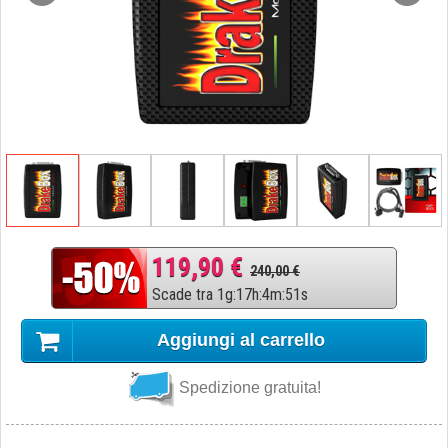
119,90 €
240,00 €
Scade tra
1
g
:
17
h
:
4
m
:
50
s
Aggiungi al carrello
Spedizione gratuita!