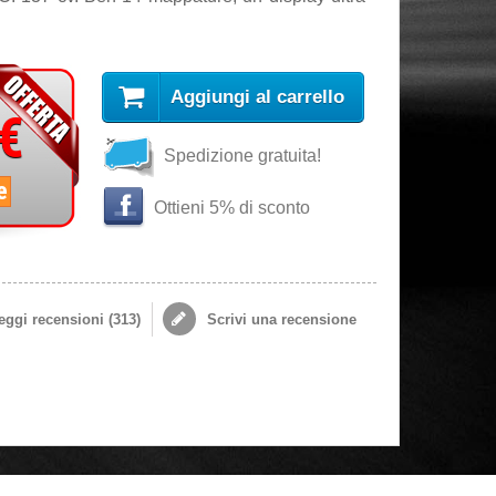
Aggiungi al carrello
 €
Spedizione gratuita!
e
Ottieni 5% di sconto
ggi recensioni (
313
)
Scrivi una recensione