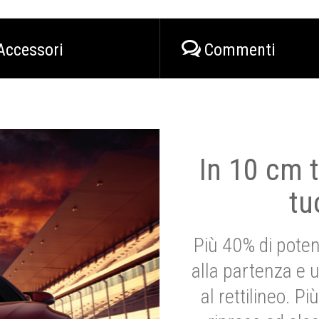
Accessori
Commenti
In 10 cm t
tu
Più 40% di poten
alla partenza e 
al rettilineo. 