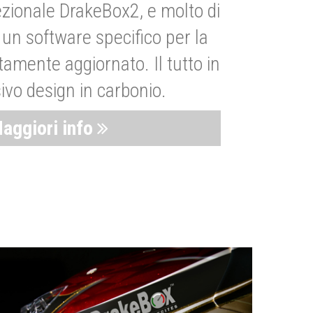
zionale DrakeBox2, e molto di
un software specifico per la
amente aggiornato. Il tutto in
ivo design in carbonio.
aggiori info