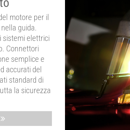
to
del motore per il
nella guida.
 sistemi elettrici
o. Connettori
ione semplice e
ed accurati del
ati standard di
utta la sicurezza
o