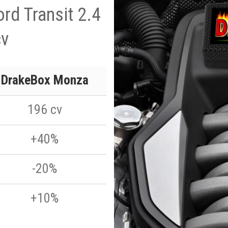
ord Transit 2.4
cv
DrakeBox Monza
196 cv
+40%
-20%
+10%