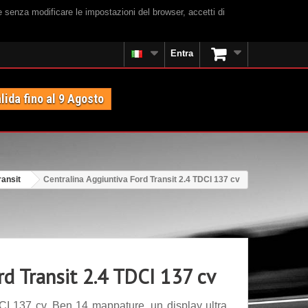
e senza modificare le impostazioni del browser, accetti di
Entra
lida fino al 9 Agosto
ransit
Centralina Aggiuntiva Ford Transit 2.4 TDCI 137 cv
rd Transit 2.4 TDCI 137 cv
CI 137 cv. Ben 14 mappature, un display ultra