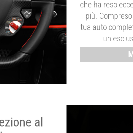
che ha reso ecce
più. Compreso 
tua auto complet
un esclus
M
ezione al