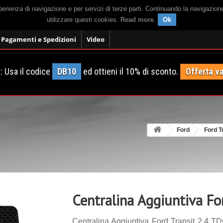
sperienza di navigazione e per servizi di terze parti. Continuando la navigazion
utilizzare questi cookies.
Read more
.
Ok
Pagamenti e Spedizioni
Video
 Usa il codice
DB10
ed ottieni il 10% di sconto.
Offerta va
Ford
Ford T
Centralina Aggiuntiva Fo
Centralina Aggiuntiva Ford Transit 2.4 TD