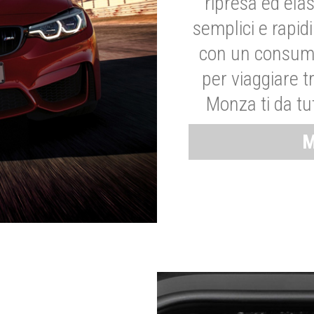
ripresa ed elas
semplici e rapid
con un consumo
per viaggiare tr
Monza ti da tut
M