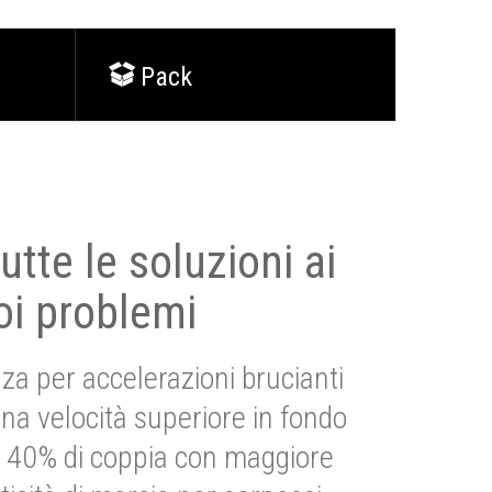
Pack
utte le soluzioni ai
oi problemi
za per accelerazioni brucianti
una velocità superiore in fondo
Più 40% di coppia con maggiore