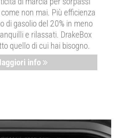
ticità di marcia per sorpassi
i come non mai. Più efficienza
 di gasolio del 20% in meno
anquilli e rilassati. DrakeBox
to quello di cui hai bisogno.
aggiori info