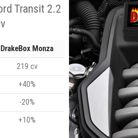
ord Transit 2.2
cv
DrakeBox Monza
219 cv
+40%
-20%
+10%