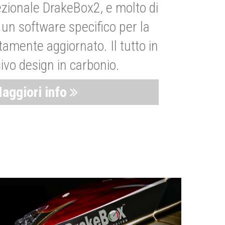
zionale DrakeBox2, e molto di
un software specifico per la
amente aggiornato. Il tutto in
ivo design in carbonio.
aggiori info