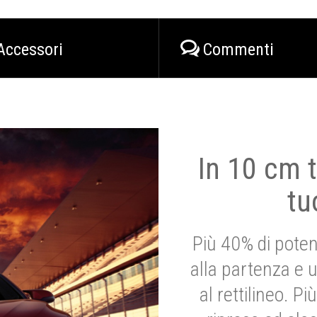
Accessori
Commenti
In 10 cm t
tu
Più 40% di poten
alla partenza e 
al rettilineo. 