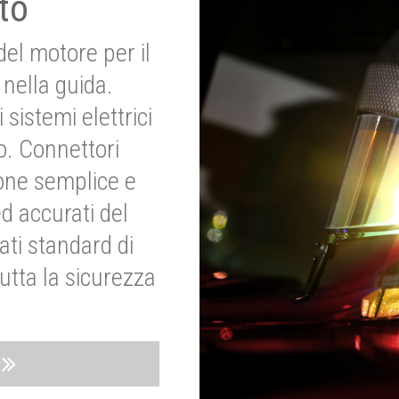
to
del motore per il
nella guida.
 sistemi elettrici
o. Connettori
ione semplice e
ed accurati del
ati standard di
utta la sicurezza
o