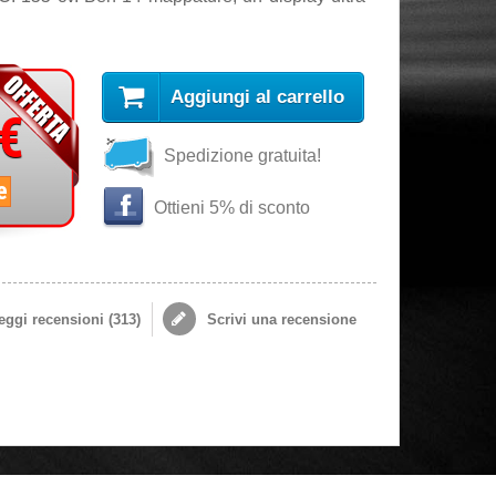
Aggiungi al carrello
 €
Spedizione gratuita!
e
Ottieni 5% di sconto
ggi recensioni (
313
)
Scrivi una recensione