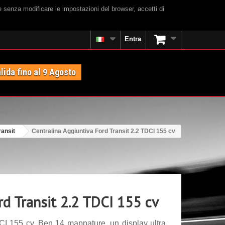
e senza modificare le impostazioni del browser, accetti di
Entra
lida fino al 9 Agosto
ransit
Centralina Aggiuntiva Ford Transit 2.2 TDCI 155 cv
rd Transit 2.2 TDCI 155 cv
CI 155 cv. Ben 14 mappature, un display ultra