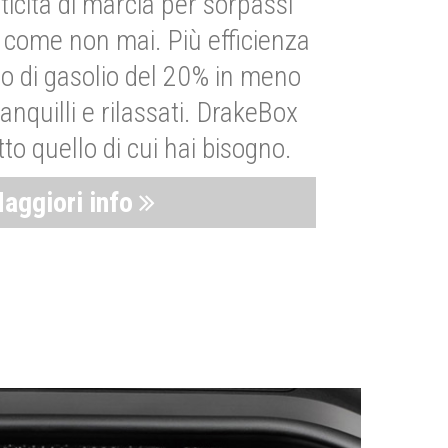
ticità di marcia per sorpassi
i come non mai. Più efficienza
 di gasolio del 20% in meno
anquilli e rilassati. DrakeBox
to quello di cui hai bisogno.
aggiori info