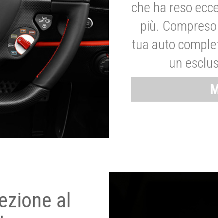
che ha reso ecce
più. Compreso 
tua auto complet
un esclus
M
ezione al