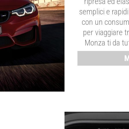
ripresa ed elas
semplici e rapid
con un consumo
per viaggiare tr
Monza ti da tut
M