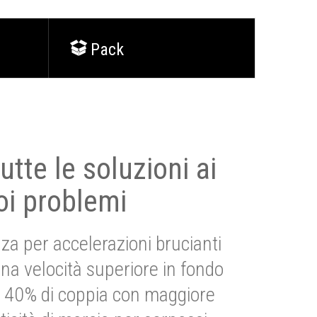
Pack
utte le soluzioni ai
oi problemi
za per accelerazioni brucianti
una velocità superiore in fondo
Più 40% di coppia con maggiore