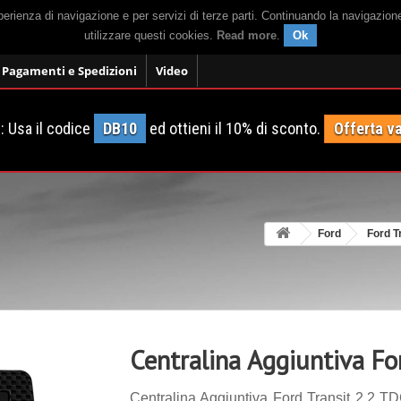
sperienza di navigazione e per servizi di terze parti. Continuando la navigazion
utilizzare questi cookies.
Read more
.
Ok
Pagamenti e Spedizioni
Video
 Usa il codice
DB10
ed ottieni il 10% di sconto.
Offerta va
Ford
Ford T
Centralina Aggiuntiva Fo
Centralina Aggiuntiva Ford Transit 2.2 TD