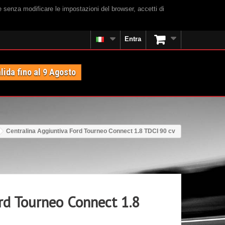
e senza modificare le impostazioni del browser, accetti di
Entra
lida fino al 9 Agosto
Centralina Aggiuntiva Ford Tourneo Connect 1.8 TDCI 90 cv
ord Tourneo Connect 1.8