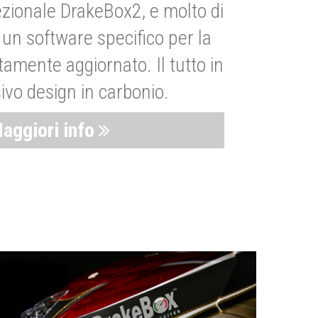
zionale DrakeBox2, e molto di
un software specifico per la
amente aggiornato. Il tutto in
ivo design in carbonio.
aggiori info