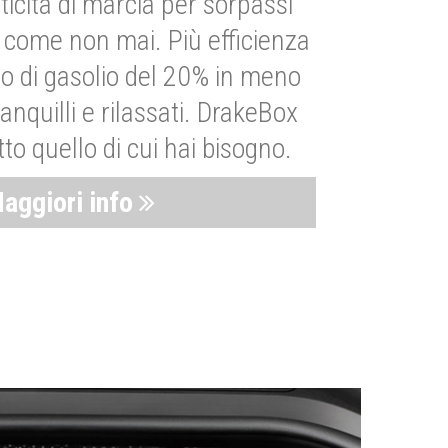
ticità di marcia per sorpassi
i come non mai. Più efficienza
 di gasolio del 20% in meno
anquilli e rilassati. DrakeBox
to quello di cui hai bisogno.
aggiori info