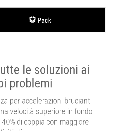
Pack
utte le soluzioni ai
oi problemi
za per accelerazioni brucianti
una velocità superiore in fondo
Più 40% di coppia con maggiore