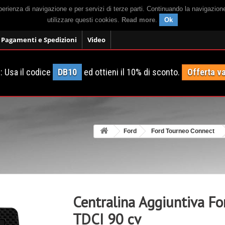
sperienza di navigazione e per servizi di terze parti. Continuando la navigazion
utilizzare questi cookies.
Read more
.
Ok
Pagamenti e Spedizioni
Video
 Usa il codice
DB10
ed ottieni il 10% di sconto.
Offerta va
Ford
Ford Tourneo Connect
Centralina Aggiuntiva F
TDCI 90 cv