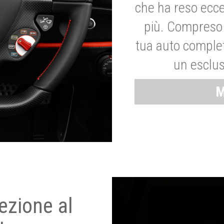
che ha reso ecce
più. Compreso 
tua auto complet
un esclus
M
ezione al