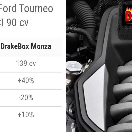
 Ford Tourneo
I 90 cv
DrakeBox Monza
139 cv
+40%
-20%
+10%