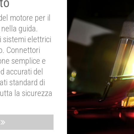
to
del motore per il
nella guida.
 sistemi elettrici
o. Connettori
ione semplice e
ed accurati del
ati standard di
utta la sicurezza
o