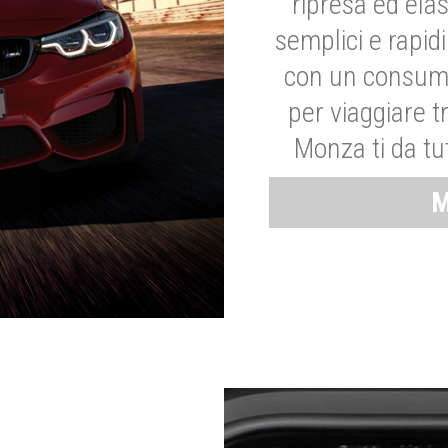
ripresa ed elas
semplici e rapid
con un consumo
per viaggiare tr
Monza ti da tut
M