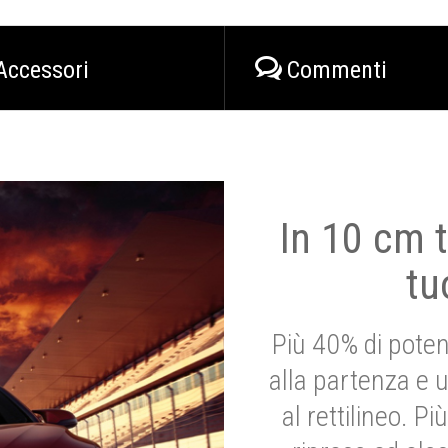
Accessori
Commenti
In 10 cm t
tu
Più 40% di poten
alla partenza e 
al rettilineo. 