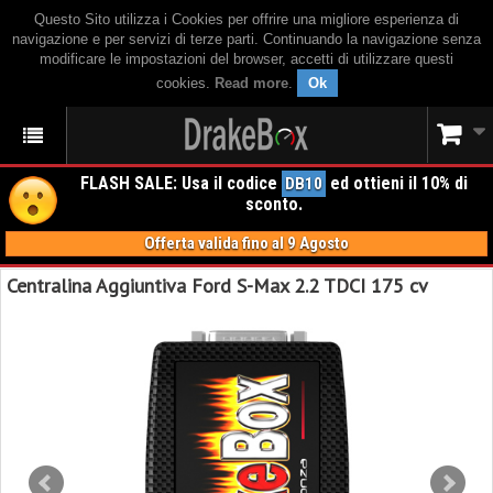
Questo Sito utilizza i Cookies per offrire una migliore esperienza di
navigazione e per servizi di terze parti. Continuando la navigazione senza
modificare le impostazioni del browser, accetti di utilizzare questi
cookies.
Read more
.
Ok
FLASH SALE: Usa il codice
ed ottieni il 10% di
DB10
sconto.
Offerta valida fino al 9 Agosto
Centralina Aggiuntiva Ford S-Max 2.2 TDCI 175 cv