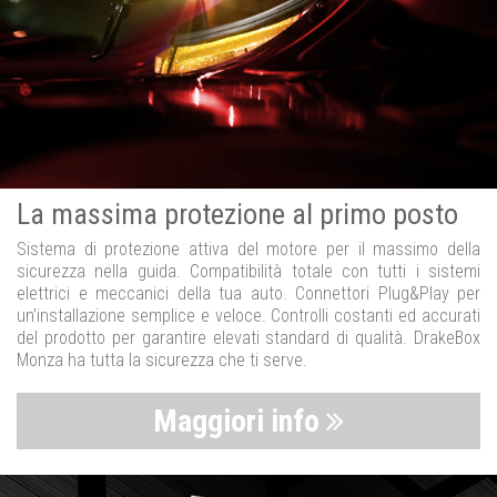
La massima protezione al primo posto
Sistema di protezione attiva del motore per il massimo della
sicurezza nella guida. Compatibilità totale con tutti i sistemi
elettrici e meccanici della tua auto. Connettori Plug&Play per
un’installazione semplice e veloce. Controlli costanti ed accurati
del prodotto per garantire elevati standard di qualità. DrakeBox
Monza ha tutta la sicurezza che ti serve.
Maggiori info