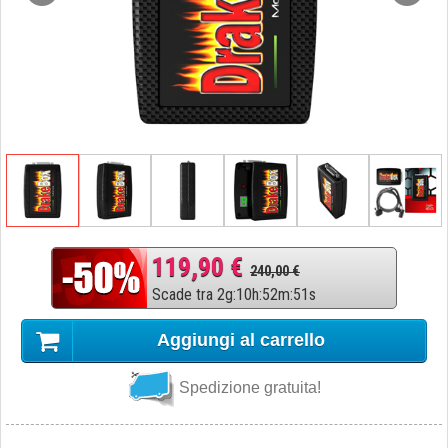
119,90 €
240,00 €
Scade tra
2
g
:
10
h
:
52
m
:
50
s
Aggiungi al carrello
Spedizione gratuita!