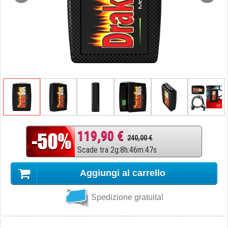
119,90 €
240,00 €
Scade tra
2
g
:
8
h
:
46
m
:
46
s
Aggiungi al carrello
Spedizione gratuita!