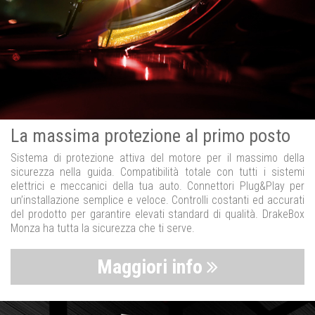
La massima protezione al primo posto
Sistema di protezione attiva del motore per il massimo della
sicurezza nella guida. Compatibilità totale con tutti i sistemi
elettrici e meccanici della tua auto. Connettori Plug&Play per
un’installazione semplice e veloce. Controlli costanti ed accurati
del prodotto per garantire elevati standard di qualità. DrakeBox
Monza ha tutta la sicurezza che ti serve.
Maggiori info