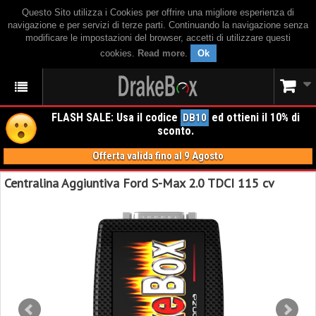
Questo Sito utilizza i Cookies per offrire una migliore esperienza di
navigazione e per servizi di terze parti. Continuando la navigazione senza
modificare le impostazioni del browser, accetti di utilizzare questi
cookies.
Read more
.
Ok
FLASH SALE: Usa il codice
ed ottieni il 10% di
DB10
sconto.
Offerta valida fino al 9 Agosto
Centralina Aggiuntiva Ford S-Max 2.0 TDCI 115 cv