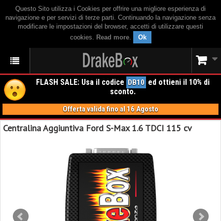
Questo Sito utilizza i Cookies per offrire una migliore esperienza di
navigazione e per servizi di terze parti. Continuando la navigazione senza
modificare le impostazioni del browser, accetti di utilizzare questi
cookies.
Read more
.
Ok
FLASH SALE: Usa il codice
ed ottieni il 10% di
DB10
sconto.
Offerta valida fino al 16 Agosto
Centralina Aggiuntiva Ford S-Max 1.6 TDCI 115 cv