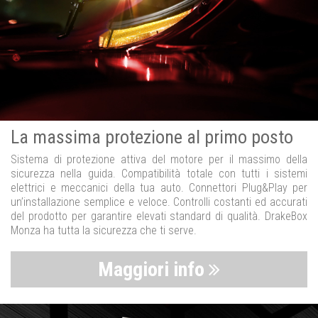
La massima protezione al primo posto
Sistema di protezione attiva del motore per il massimo della
sicurezza nella guida. Compatibilità totale con tutti i sistemi
elettrici e meccanici della tua auto. Connettori Plug&Play per
un’installazione semplice e veloce. Controlli costanti ed accurati
del prodotto per garantire elevati standard di qualità. DrakeBox
Monza ha tutta la sicurezza che ti serve.
Maggiori info