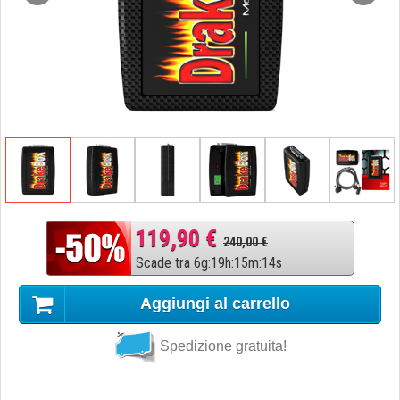
119,90 €
240,00 €
Scade tra
6
g
:
19
h
:
15
m
:
13
s
Aggiungi al carrello
Spedizione gratuita!