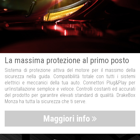
La massima protezione al primo posto
Sistema di protezione attiva del motore per il massimo della
sicurezza nella guida. Compatibilità totale con tutti i sistemi
elettrici e meccanici della tua auto. Connettori Plug&Play per
un’installazione semplice e veloce. Controlli costanti ed accurati
del prodotto per garantire elevati standard di qualità. DrakeBox
Monza ha tutta la sicurezza che ti serve.
Maggiori info