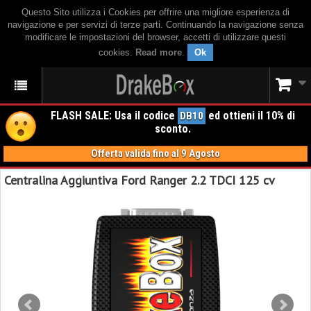
Questo Sito utilizza i Cookies per offrire una migliore esperienza di
navigazione e per servizi di terze parti. Continuando la navigazione senza
modificare le impostazioni del browser, accetti di utilizzare questi
cookies.
Read more
.
Ok
FLASH SALE: Usa il codice
ed ottieni il 10% di
DB10
sconto.
Offerta valida fino al 9 Agosto
Centralina Aggiuntiva Ford Ranger 2.2 TDCI 125 cv