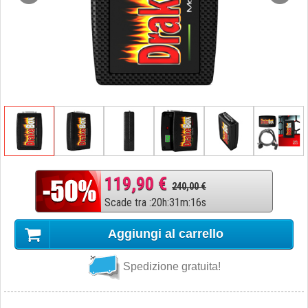
119,90 €
240,00 €
Scade tra
:
20
h
:
31
m
:
15
s
Aggiungi al carrello
Spedizione gratuita!