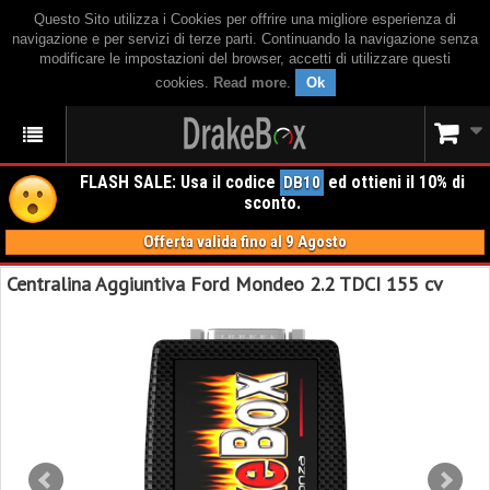
Questo Sito utilizza i Cookies per offrire una migliore esperienza di
navigazione e per servizi di terze parti. Continuando la navigazione senza
modificare le impostazioni del browser, accetti di utilizzare questi
cookies.
Read more
.
Ok
FLASH SALE: Usa il codice
ed ottieni il 10% di
DB10
sconto.
Offerta valida fino al 9 Agosto
Centralina Aggiuntiva Ford Mondeo 2.2 TDCI 155 cv