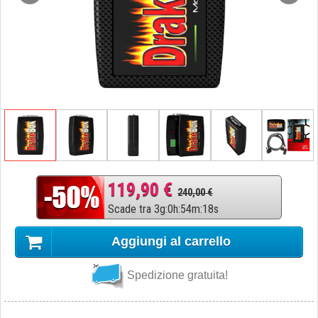
119,90 €
240,00 €
Scade tra
3
g
:
0
h
:
54
m
:
17
s
Aggiungi al carrello
Spedizione gratuita!