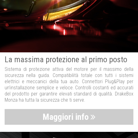
La massima protezione al primo posto
Sistema di protezione attiva del motore per il massimo della
sicurezza nella guida. Compatibilità totale con tutti i sistemi
elettrici e meccanici della tua auto. Connettori Plug&Play per
un’installazione semplice e veloce. Controlli costanti ed accurati
del prodotto per garantire elevati standard di qualità. DrakeBox
Monza ha tutta la sicurezza che ti serve.
Maggiori info