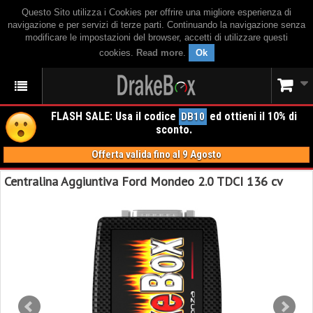
Questo Sito utilizza i Cookies per offrire una migliore esperienza di
navigazione e per servizi di terze parti. Continuando la navigazione senza
modificare le impostazioni del browser, accetti di utilizzare questi
cookies.
Read more
.
Ok
FLASH SALE: Usa il codice
ed ottieni il 10% di
DB10
sconto.
Offerta valida fino al 9 Agosto
Centralina Aggiuntiva Ford Mondeo 2.0 TDCI 136 cv