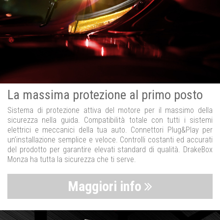
La massima protezione al primo posto
Sistema di protezione attiva del motore per il massimo della
sicurezza nella guida. Compatibilità totale con tutti i sistemi
elettrici e meccanici della tua auto. Connettori Plug&Play per
un’installazione semplice e veloce. Controlli costanti ed accurati
del prodotto per garantire elevati standard di qualità. DrakeBox
Monza ha tutta la sicurezza che ti serve.
Maggiori info