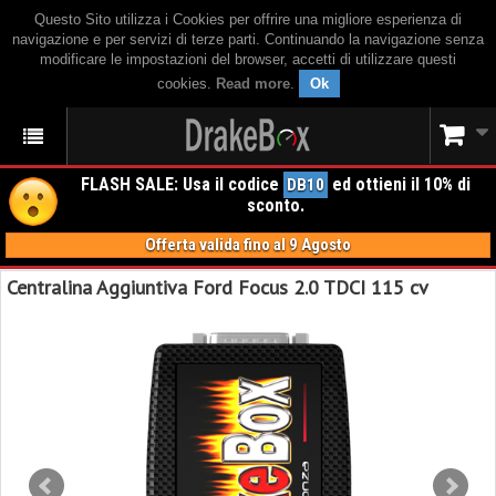
Questo Sito utilizza i Cookies per offrire una migliore esperienza di
navigazione e per servizi di terze parti. Continuando la navigazione senza
modificare le impostazioni del browser, accetti di utilizzare questi
cookies.
Read more
.
Ok
FLASH SALE: Usa il codice
ed ottieni il 10% di
DB10
sconto.
Offerta valida fino al 9 Agosto
Centralina Aggiuntiva Ford Focus 2.0 TDCI 115 cv