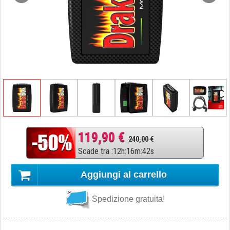
119,90 €
240,00 €
Scade tra
:
12
h
:
16
m
:
41
s
Aggiungi al carrello
Spedizione gratuita!