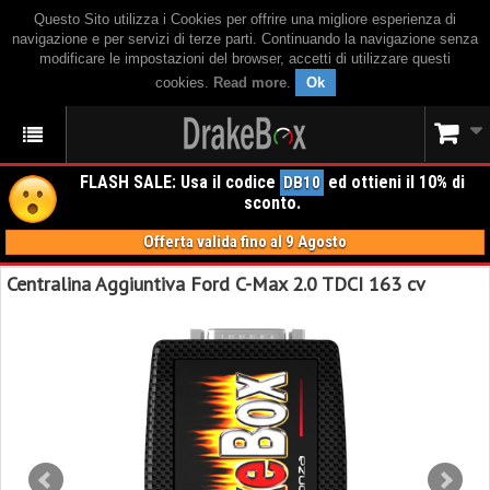
Questo Sito utilizza i Cookies per offrire una migliore esperienza di
navigazione e per servizi di terze parti. Continuando la navigazione senza
modificare le impostazioni del browser, accetti di utilizzare questi
cookies.
Read more
.
Ok
FLASH SALE: Usa il codice
ed ottieni il 10% di
DB10
sconto.
Offerta valida fino al 9 Agosto
Centralina Aggiuntiva Ford C-Max 2.0 TDCI 163 cv