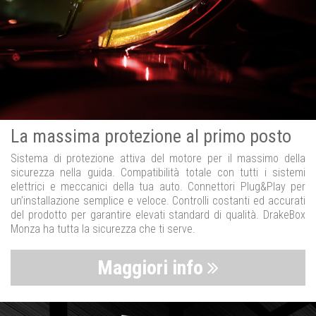
La massima protezione al primo posto
Sistema di protezione attiva del motore per il massimo della
sicurezza nella guida. Compatibilità totale con tutti i sistemi
elettrici e meccanici della tua auto. Connettori Plug&Play per
un’installazione semplice e veloce. Controlli costanti ed accurati
del prodotto per garantire elevati standard di qualità. DrakeBox
Monza ha tutta la sicurezza che ti serve.
Maggiori info