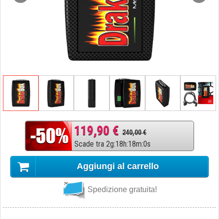
119,90 €
240,00 €
Scade tra
2
g
:
18
h
:
17
m
:
59
s
Aggiungi al carrello
Spedizione gratuita!