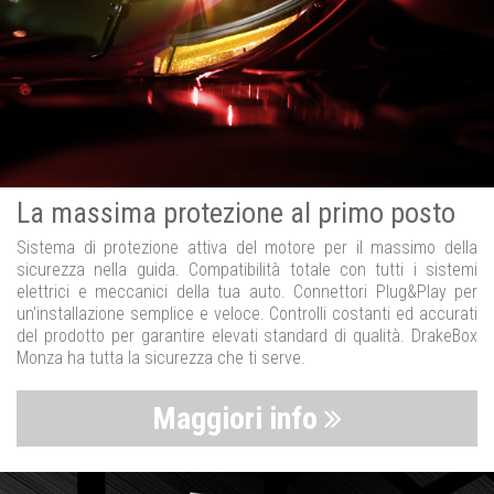
La massima protezione al primo posto
Sistema di protezione attiva del motore per il massimo della
sicurezza nella guida. Compatibilità totale con tutti i sistemi
elettrici e meccanici della tua auto. Connettori Plug&Play per
un’installazione semplice e veloce. Controlli costanti ed accurati
del prodotto per garantire elevati standard di qualità. DrakeBox
Monza ha tutta la sicurezza che ti serve.
Maggiori info