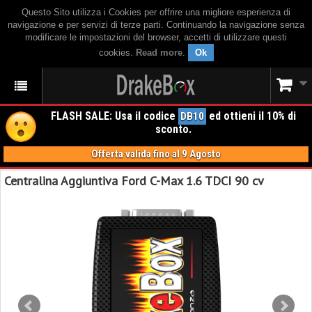
Questo Sito utilizza i Cookies per offrire una migliore esperienza di
navigazione e per servizi di terze parti. Continuando la navigazione senza
modificare le impostazioni del browser, accetti di utilizzare questi
cookies.
Read more
.
Ok
FLASH SALE: Usa il codice
ed ottieni il 10% di
DB10
sconto.
Offerta valida fino al 9 Agosto
Centralina Aggiuntiva Ford C-Max 1.6 TDCI 90 cv