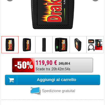
119,90 €
240,00 €
Scade tra
:
20
h
:
42
m
:
53
s
Aggiungi al carrello
Spedizione gratuita!