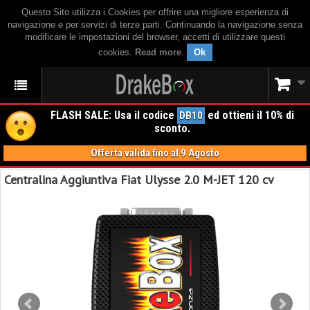
Questo Sito utilizza i Cookies per offrire una migliore esperienza di
navigazione e per servizi di terze parti. Continuando la navigazione senza
modificare le impostazioni del browser, accetti di utilizzare questi
cookies.
Read more
.
Ok
FLASH SALE: Usa il codice
ed ottieni il 10% di
DB10
sconto.
Offerta valida fino al 9 Agosto
Centralina Aggiuntiva Fiat Ulysse 2.0 M-JET 120 cv