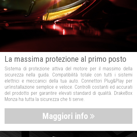
La massima protezione al primo posto
Sistema di protezione attiva del motore per il massimo della
sicurezza nella guida. Compatibilità totale con tutti i sistemi
elettrici e meccanici della tua auto. Connettori Plug&Play per
un’installazione semplice e veloce. Controlli costanti ed accurati
del prodotto per garantire elevati standard di qualità. DrakeBox
Monza ha tutta la sicurezza che ti serve.
Maggiori info