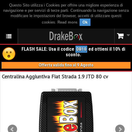
Questo Sito utilizza i Cookies per offrire una migliore esperienza di
navigazione e per servizi di terze parti. Continuando la navigazione senza
modificare le impostazioni del browser, accetti di utilizzare questi
cookies.
Read more
.
Ok
FLASH SALE: Usa il codice
ed ottieni il 10% di
DB10
sconto.
Offerta valida fino al 9 Agosto
Centralina Aggiuntiva Fiat Strada 1.9 JTD 80 cv