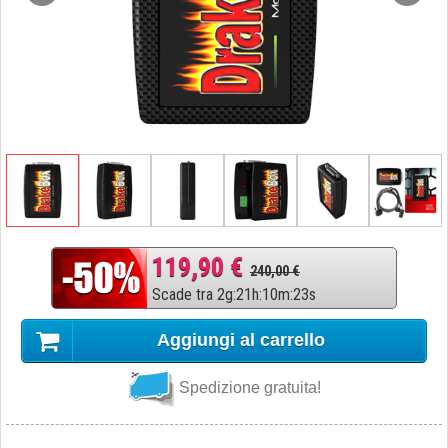
119,90 €
240,00 €
Scade tra
2
g
:
21
h
:
10
m
:
22
s
Aggiungi al carrello
Spedizione gratuita!