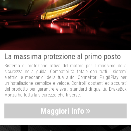
La massima protezione al primo posto
Sistema di protezione attiva del motore per il massimo della
sicurezza nella guida. Compatibilità totale con tutti i sistemi
elettrici e meccanici della tua auto. Connettori Plug&Play per
un’installazione semplice e veloce. Controlli costanti ed accurati
del prodotto per garantire elevati standard di qualità. DrakeBox
Monza ha tutta la sicurezza che ti serve.
Maggiori info