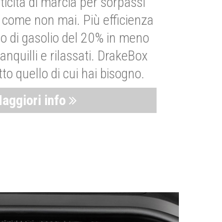
ticità di marcia per sorpassi
i come non mai. Più efficienza
 di gasolio del 20% in meno
anquilli e rilassati. DrakeBox
to quello di cui hai bisogno.
aggiori info