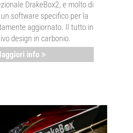
zionale DrakeBox2, e molto di
un software specifico per la
amente aggiornato. Il tutto in
ivo design in carbonio.
aggiori info