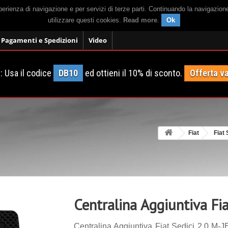
sperienza di navigazione e per servizi di terze parti. Continuando la navigazion
utilizzare questi cookies.
Read more
.
Ok
Pagamenti e Spedizioni
Video
 Usa il codice
DB10
ed ottieni il 10% di sconto.
Offerta va
Fiat
Fiat 
Centralina Aggiuntiva Fi
Centralina Aggiuntiva Fiat Sedici 2.0 M-J