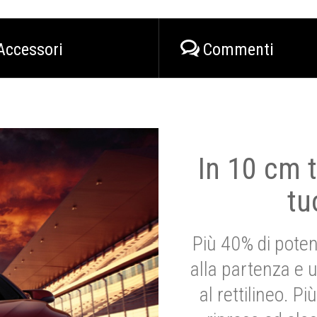
Accessori
Commenti
In 10 cm t
tu
Più 40% di poten
alla partenza e 
al rettilineo. 