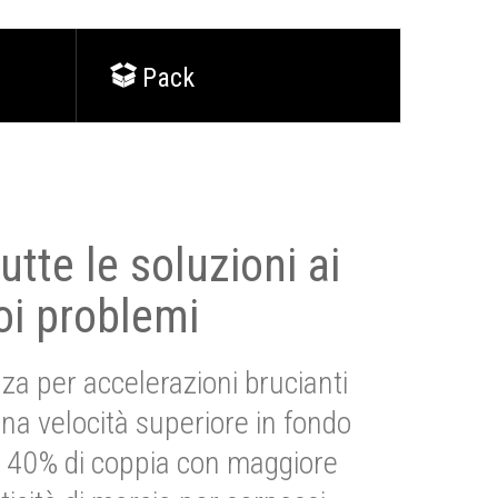
Pack
utte le soluzioni ai
oi problemi
za per accelerazioni brucianti
una velocità superiore in fondo
Più 40% di coppia con maggiore