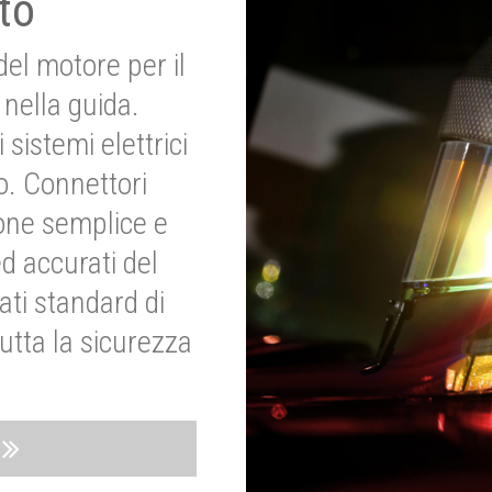
to
del motore per il
nella guida.
 sistemi elettrici
o. Connettori
ione semplice e
ed accurati del
ati standard di
utta la sicurezza
o