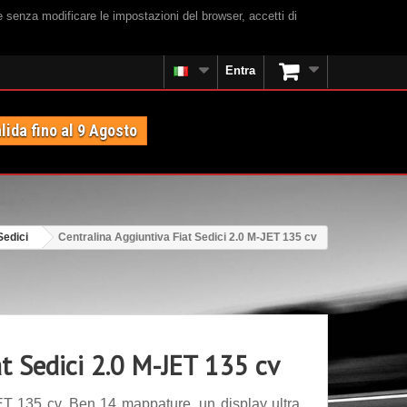
e senza modificare le impostazioni del browser, accetti di
Entra
lida fino al 9 Agosto
Sedici
Centralina Aggiuntiva Fiat Sedici 2.0 M-JET 135 cv
at Sedici 2.0 M-JET 135 cv
ET 135 cv. Ben 14 mappature, un display ultra