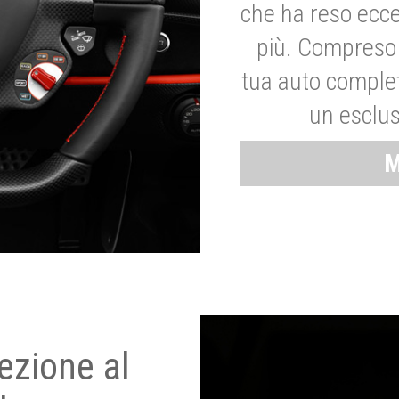
che ha reso ecce
più. Compreso 
tua auto complet
un esclus
M
ezione al