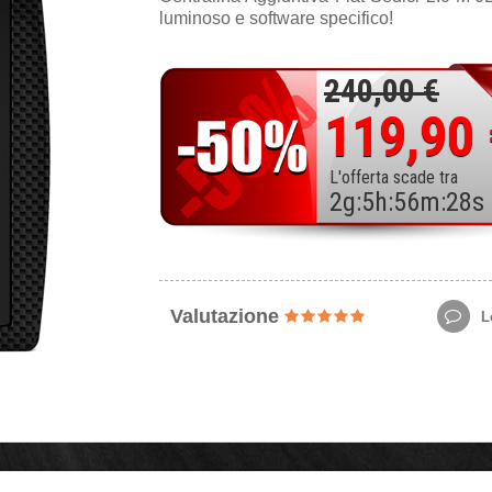
luminoso e software specifico!
240,00 €
119,90
L'offerta scade tra
2
g
:
5
h
:
56
m
:
26
s
Valutazione
Le