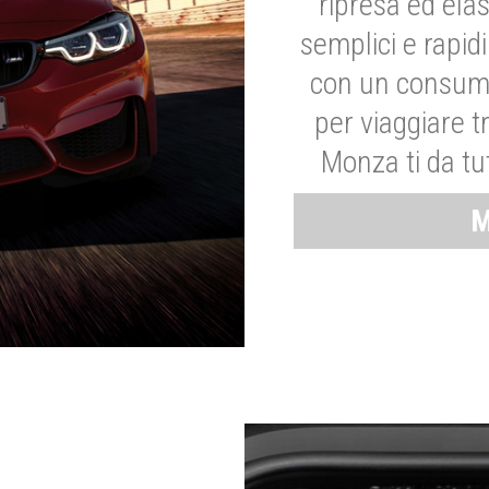
ripresa ed elas
semplici e rapid
con un consumo
per viaggiare tr
Monza ti da tut
M