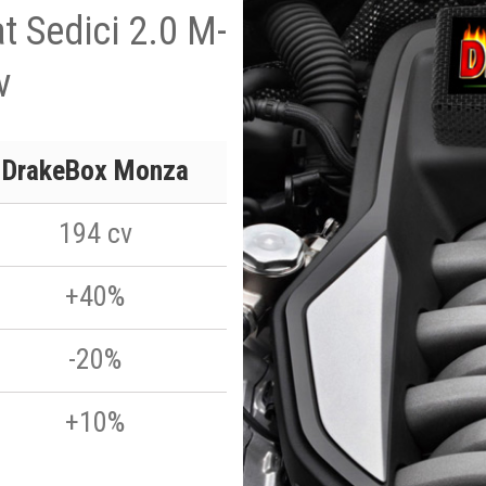
at Sedici 2.0 M-
v
DrakeBox Monza
194 cv
+40%
-20%
+10%