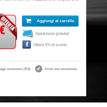
Aggiungi al carrello
 €
Spedizione gratuita!
Ottieni 5% di sconto
ggi recensioni (
313
)
Scrivi una recensione