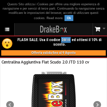
Questo Sito utilizza i Cookies per offrire una migliore esperienza di
navigazione e per servizi di terze parti. Continuando la navigazione senza
modificare le impostazioni del browser, accetti di utilizzare questi
cookies.
Read more
.
Ok
FLASH SALE: Usa il codice
ed ottieni il 10% di
DB10
sconto.
Offerta valida fino al 9 Agosto
Centralina Aggiuntiva Fiat Scudo 2.0 JTD 110 cv