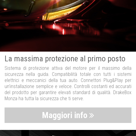
La massima protezione al primo posto
Sistema di protezione attiva del motore per il massimo della
sicurezza nella guida. Compatibilità totale con tutti i sistemi
elettrici e meccanici della tua auto. Connettori Plug&Play per
un’installazione semplice e veloce. Controlli costanti ed accurati
del prodotto per garantire elevati standard di qualità. DrakeBox
Monza ha tutta la sicurezza che ti serve.
Maggiori info