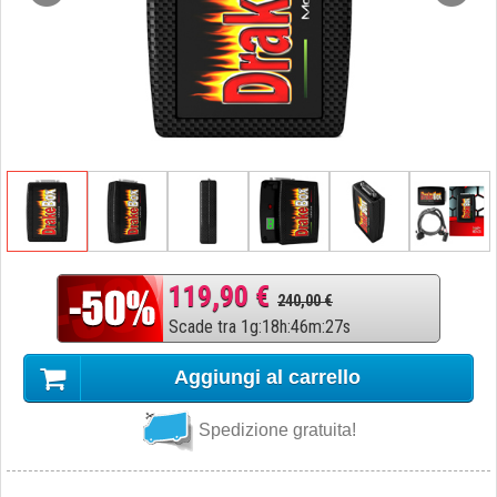
119,90 €
240,00 €
Scade tra
1
g
:
18
h
:
46
m
:
26
s
Aggiungi al carrello
Spedizione gratuita!