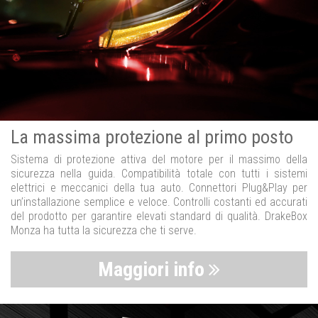
La massima protezione al primo posto
Sistema di protezione attiva del motore per il massimo della
sicurezza nella guida. Compatibilità totale con tutti i sistemi
elettrici e meccanici della tua auto. Connettori Plug&Play per
un’installazione semplice e veloce. Controlli costanti ed accurati
del prodotto per garantire elevati standard di qualità. DrakeBox
Monza ha tutta la sicurezza che ti serve.
Maggiori info