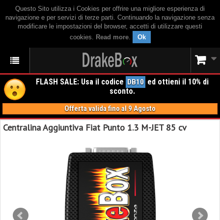
Questo Sito utilizza i Cookies per offrire una migliore esperienza di
navigazione e per servizi di terze parti. Continuando la navigazione senza
modificare le impostazioni del browser, accetti di utilizzare questi
cookies.
Read more
.
Ok
FLASH SALE: Usa il codice
ed ottieni il 10% di
DB10
sconto.
Offerta valida fino al 9 Agosto
Centralina Aggiuntiva Fiat Punto 1.3 M-JET 85 cv