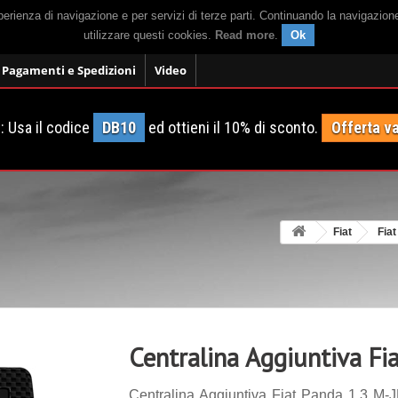
sperienza di navigazione e per servizi di terze parti. Continuando la navigazion
utilizzare questi cookies.
Read more
.
Ok
Pagamenti e Spedizioni
Video
 Usa il codice
DB10
ed ottieni il 10% di sconto.
Offerta va
Fiat
Fia
Centralina Aggiuntiva Fi
Centralina Aggiuntiva Fiat Panda 1.3 M-J