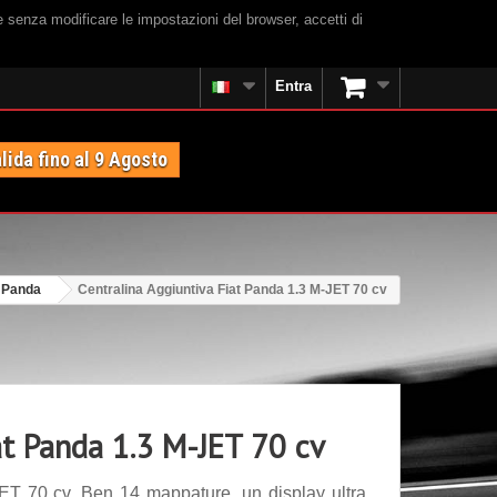
e senza modificare le impostazioni del browser, accetti di
Entra
lida fino al 9 Agosto
t Panda
Centralina Aggiuntiva Fiat Panda 1.3 M-JET 70 cv
at Panda 1.3 M-JET 70 cv
ET 70 cv. Ben 14 mappature, un display ultra