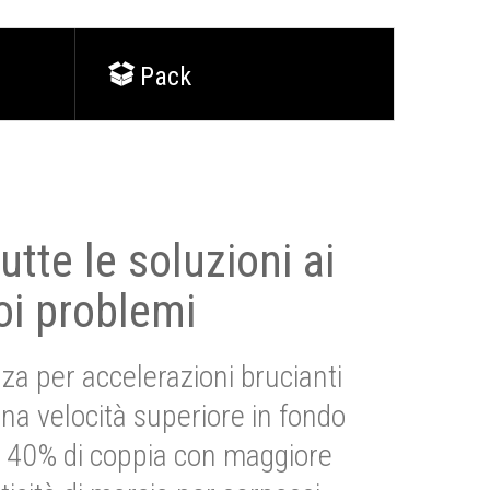
Pack
utte le soluzioni ai
oi problemi
za per accelerazioni brucianti
una velocità superiore in fondo
Più 40% di coppia con maggiore