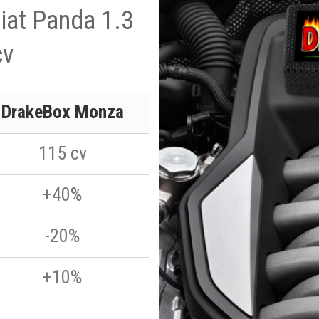
Fiat Panda 1.3
cv
DrakeBox Monza
115 cv
+40%
-20%
+10%