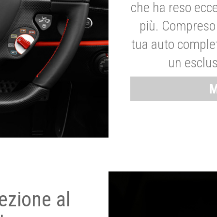
che ha reso ecce
più. Compreso 
tua auto complet
un esclus
M
ezione al