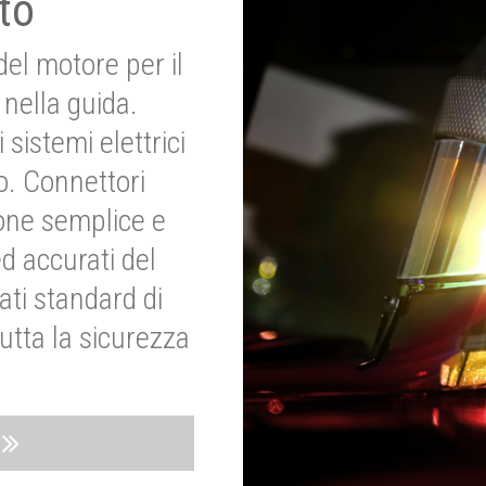
to
del motore per il
nella guida.
 sistemi elettrici
o. Connettori
ione semplice e
ed accurati del
ati standard di
utta la sicurezza
o