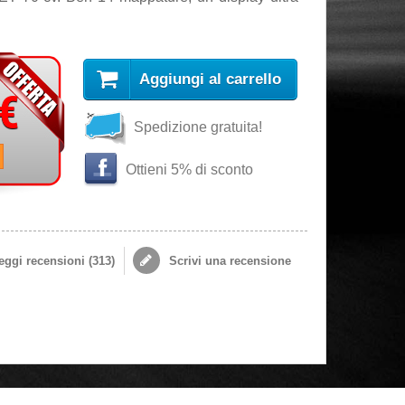
Aggiungi al carrello
 €
Spedizione gratuita!
i
Ottieni 5% di sconto
ggi recensioni (
313
)
Scrivi una recensione