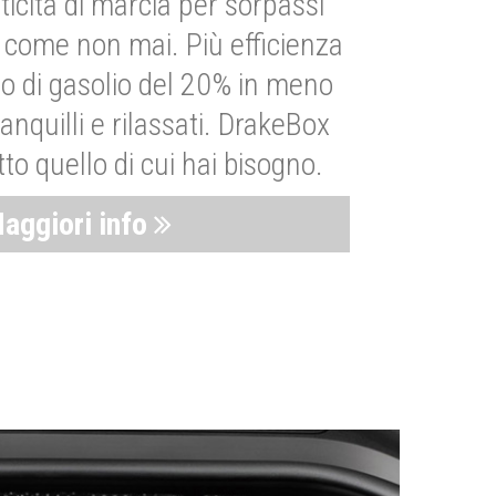
ticità di marcia per sorpassi
i come non mai. Più efficienza
 di gasolio del 20% in meno
anquilli e rilassati. DrakeBox
to quello di cui hai bisogno.
aggiori info