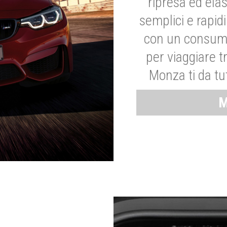
ripresa ed elas
semplici e rapid
con un consumo
per viaggiare tr
Monza ti da tut
M