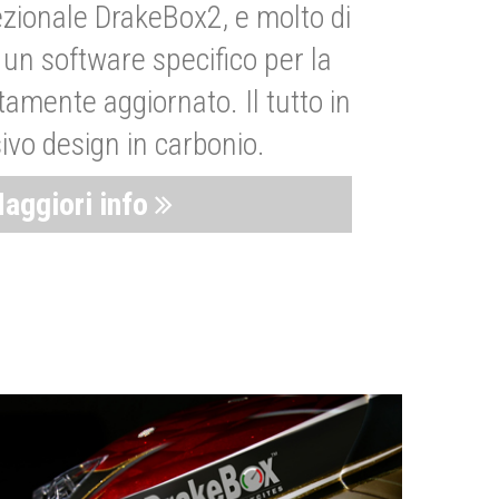
zionale DrakeBox2, e molto di
un software specifico per la
amente aggiornato. Il tutto in
ivo design in carbonio.
aggiori info