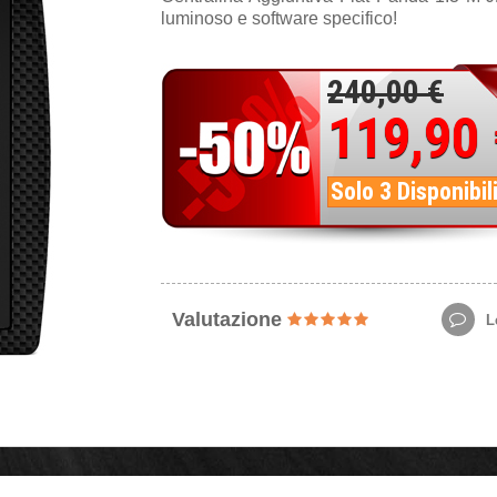
luminoso e software specifico!
240,00 €
119,90
Solo 3 Disponibil
Valutazione
Le