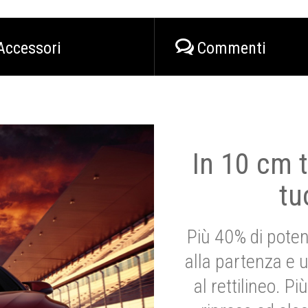
Accessori
Commenti
In 10 cm t
tu
Più 40% di poten
alla partenza e 
al rettilineo. 