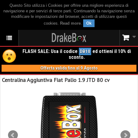
Questo Sito utilizza i Cookies per offrire una migliore esperienza di
navigazione e per servizi di terze parti. Continuando la navigazione senza
modificare le impostazioni del browser, accetti di utilizzare questi
cookies.
Read more
.
Ok
FLASH SALE: Usa il codice
ed ottieni il 10% di
DB10
sconto.
Offerta valida fino al 9 Agosto
Centralina Aggiuntiva Fiat Palio 1.9 JTD 80 cv