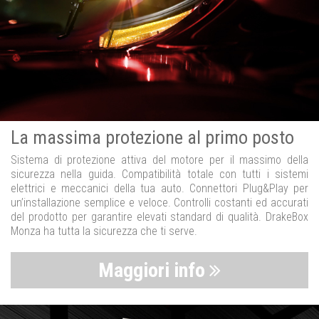
La massima protezione al primo posto
Sistema di protezione attiva del motore per il massimo della
sicurezza nella guida. Compatibilità totale con tutti i sistemi
elettrici e meccanici della tua auto. Connettori Plug&Play per
un’installazione semplice e veloce. Controlli costanti ed accurati
del prodotto per garantire elevati standard di qualità. DrakeBox
Monza ha tutta la sicurezza che ti serve.
Maggiori info