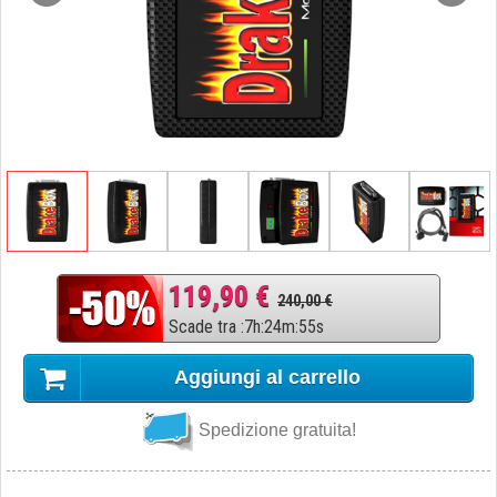
119,90 €
240,00 €
Scade tra
:
7
h
:
24
m
:
54
s
Aggiungi al carrello
Spedizione gratuita!