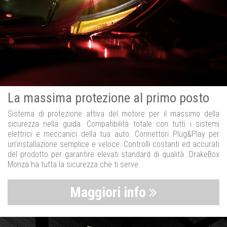
La massima protezione al primo posto
Sistema di protezione attiva del motore per il massimo della
sicurezza nella guida. Compatibilità totale con tutti i sistemi
elettrici e meccanici della tua auto. Connettori Plug&Play per
un’installazione semplice e veloce. Controlli costanti ed accurati
del prodotto per garantire elevati standard di qualità. DrakeBox
Monza ha tutta la sicurezza che ti serve.
Maggiori info