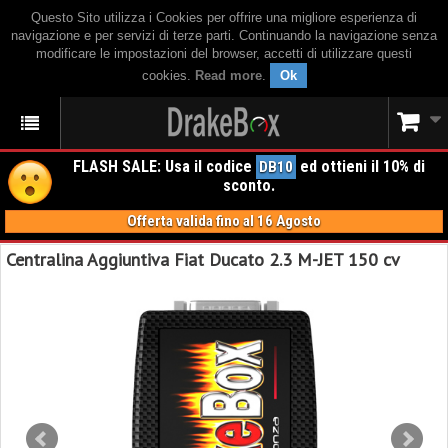
Questo Sito utilizza i Cookies per offrire una migliore esperienza di
navigazione e per servizi di terze parti. Continuando la navigazione senza
modificare le impostazioni del browser, accetti di utilizzare questi
cookies.
Read more
.
Ok
FLASH SALE: Usa il codice
ed ottieni il 10% di
DB10
sconto.
Offerta valida fino al 16 Agosto
Centralina Aggiuntiva Fiat Ducato 2.3 M-JET 150 cv