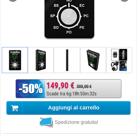
149,90 €
300,00 €
Scade tra
6
g
:
18
h
:
50
m
:
32
s
Aggiungi al carrello
Spedizione gratuita!