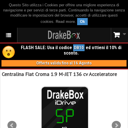
Questo Sito utilizza i Cookies per offrire una migliore esperienza di
navigazione e per servizi di terze parti. Continuando la navigazione senza
modificare le impostazioni del browser, accetti di utilizzare questi
cookies.
Read more
.
Ok
FLASH SALE: Usa il codice
ed ottieni il 10% di
DB10
sconto.
Offerta valida fino al 16 Agosto
Centralina Fiat Croma 1.9 M-JET 136 cv Acceleratore