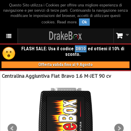
Questo Sito utilizza i Cookies per offrire una migliore esperienza di
navigazione e per servizi di terze parti. Continuando la navigazione senza
modificare le impostazioni del browser, accetti di utilizzare questi
cookies.
Read more
.
Ok
FLASH SALE: Usa il codice
ed ottieni il 10% di
DB10
sconto.
Offerta valida fino al 9 Agosto
Centralina Aggiuntiva Fiat Bravo 1.6 M-JET 90 cv