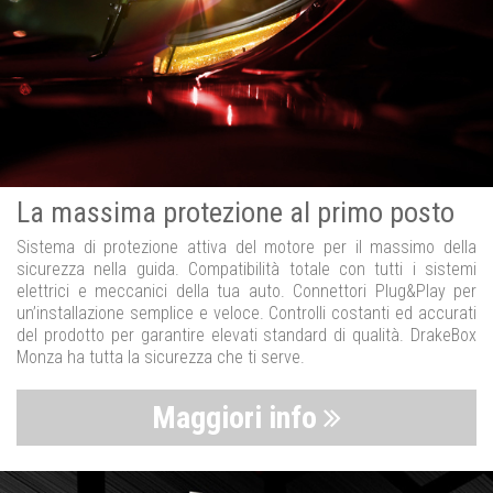
La massima protezione al primo posto
Sistema di protezione attiva del motore per il massimo della
sicurezza nella guida. Compatibilità totale con tutti i sistemi
elettrici e meccanici della tua auto. Connettori Plug&Play per
un’installazione semplice e veloce. Controlli costanti ed accurati
del prodotto per garantire elevati standard di qualità. DrakeBox
Monza ha tutta la sicurezza che ti serve.
Maggiori info