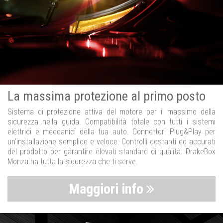
La massima protezione al primo posto
Sistema di protezione attiva del motore per il massimo della
sicurezza nella guida. Compatibilità totale con tutti i sistemi
elettrici e meccanici della tua auto. Connettori Plug&Play per
un’installazione semplice e veloce. Controlli costanti ed accurati
del prodotto per garantire elevati standard di qualità. DrakeBox
Monza ha tutta la sicurezza che ti serve.
Maggiori info