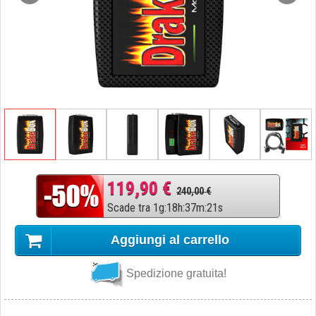
119,90 €
240,00 €
Scade tra
1
g
:
18
h
:
37
m
:
20
s
Aggiungi al carrello
Spedizione gratuita!