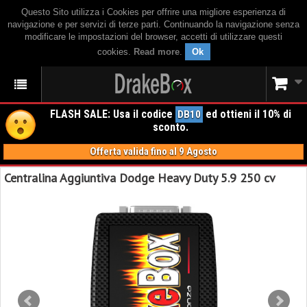
Questo Sito utilizza i Cookies per offrire una migliore esperienza di
navigazione e per servizi di terze parti. Continuando la navigazione senza
modificare le impostazioni del browser, accetti di utilizzare questi
cookies.
Read more
.
Ok
FLASH SALE: Usa il codice
ed ottieni il 10% di
DB10
sconto.
Offerta valida fino al 9 Agosto
Centralina Aggiuntiva Dodge Heavy Duty 5.9 250 cv