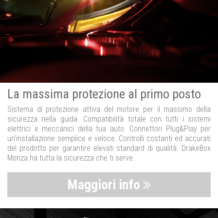
La massima protezione al primo posto
Sistema di protezione attiva del motore per il massimo della
sicurezza nella guida. Compatibilità totale con tutti i sistemi
elettrici e meccanici della tua auto. Connettori Plug&Play per
un’installazione semplice e veloce. Controlli costanti ed accurati
del prodotto per garantire elevati standard di qualità. DrakeBox
Monza ha tutta la sicurezza che ti serve.
Maggiori info