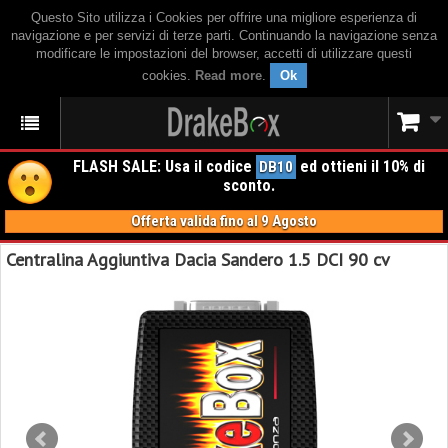
Questo Sito utilizza i Cookies per offrire una migliore esperienza di
navigazione e per servizi di terze parti. Continuando la navigazione senza
modificare le impostazioni del browser, accetti di utilizzare questi
cookies.
Read more
.
Ok
FLASH SALE: Usa il codice
ed ottieni il 10% di
DB10
sconto.
Offerta valida fino al 9 Agosto
Centralina Aggiuntiva Dacia Sandero 1.5 DCI 90 cv