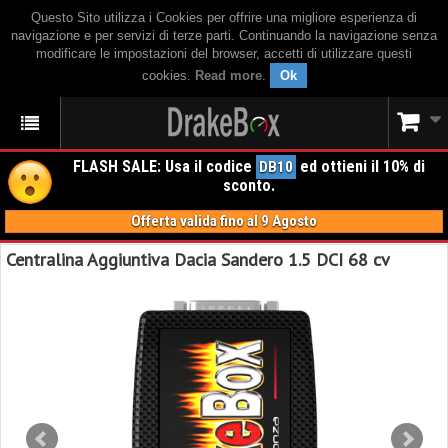
Questo Sito utilizza i Cookies per offrire una migliore esperienza di
navigazione e per servizi di terze parti. Continuando la navigazione senza
modificare le impostazioni del browser, accetti di utilizzare questi
cookies.
Read more
.
Ok
FLASH SALE: Usa il codice
ed ottieni il 10% di
DB10
sconto.
Offerta valida fino al 9 Agosto
Centralina Aggiuntiva Dacia Sandero 1.5 DCI 68 cv