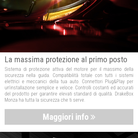
La massima protezione al primo posto
Sistema di protezione attiva del motore per il massimo della
sicurezza nella guida. Compatibilità totale con tutti i sistemi
elettrici e meccanici della tua auto. Connettori Plug&Play per
un’installazione semplice e veloce. Controlli costanti ed accurati
del prodotto per garantire elevati standard di qualità. DrakeBox
Monza ha tutta la sicurezza che ti serve.
Maggiori info