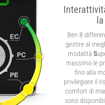
Interattivi
la
Ben 8 differen
gestire al megl
modalità
S
up
massimo le pre
fino alla m
privilegiare il 
comfort di marc
sono disponibil