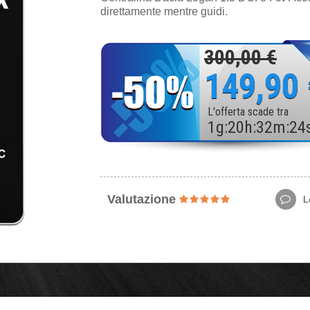
direttamente mentre guidi.
300,00 €
149,90
L'offerta scade tra
1
g
:
20
h
:
32
m
:
22
Valutazione
Le