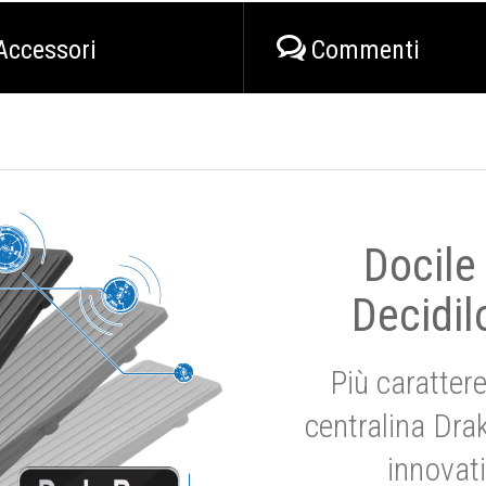
Accessori
Commenti
Docile
Decidil
Più carattere
centralina Dra
innovat