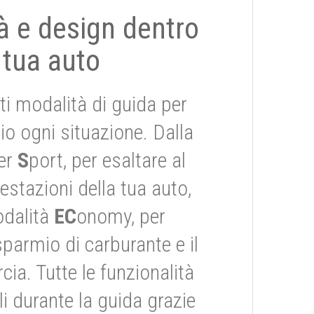
tà e design dentro
 tua auto
ti modalità di guida per
io ogni situazione. Dalla
er
S
port, per esaltare al
stazioni della tua auto,
odalità
EC
onomy, per
risparmio di carburante e il
ia. Tutte le funzionalità
i durante la guida grazie