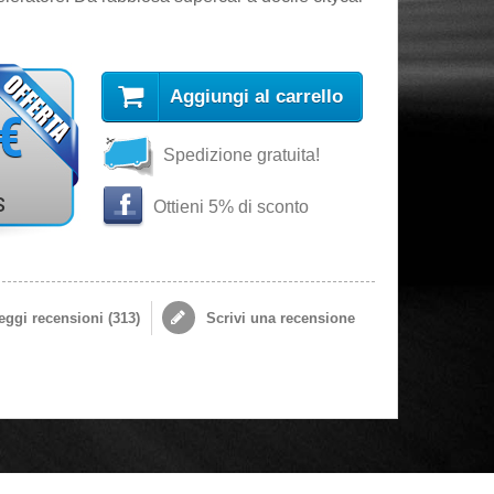
Aggiungi al carrello
 €
Spedizione gratuita!
s
Ottieni 5% di sconto
ggi recensioni (
313
)
Scrivi una recensione