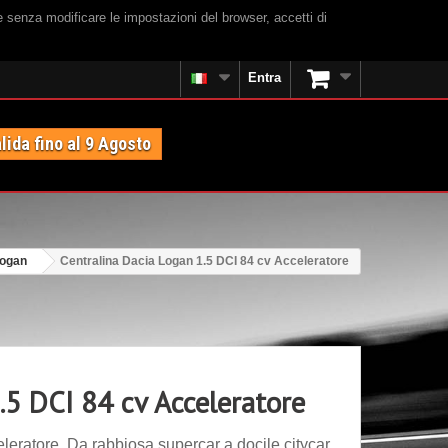
e senza modificare le impostazioni del browser, accetti di
Entra
lida fino al 9 Agosto
Logan
Centralina Dacia Logan 1.5 DCI 84 cv Acceleratore
.5 DCI 84 cv Acceleratore
eratore. Da rabbiosa supercar a docile citycar