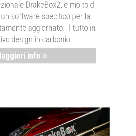
zionale DrakeBox2, e molto di
un software specifico per la
amente aggiornato. Il tutto in
ivo design in carbonio.
aggiori info