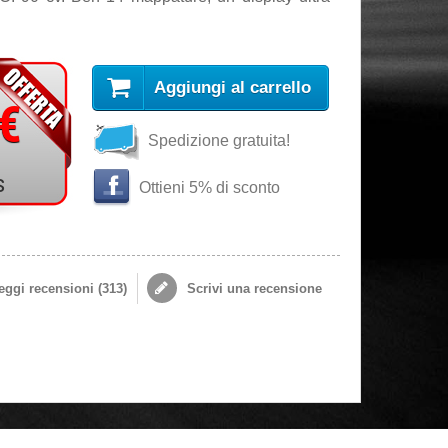
Aggiungi al carrello
 €
Spedizione gratuita!
s
Ottieni 5% di sconto
ggi recensioni (
313
)
Scrivi una recensione