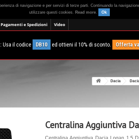
sperienza di navigazione e per servizi di terze parti. Continuando la navigazion
utilizzare questi cookies.
Read more
.
Ok
Pagamenti e Spedizioni
Video
 Usa il codice
DB10
ed ottieni il 10% di sconto.
Offerta va
Dacia
Daci
Centralina Aggiuntiva Da
Centralina Aggiuntiva Dacia Logan 1.5 D