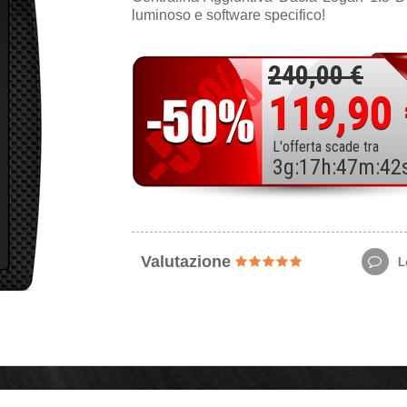
luminoso e software specifico!
240,00 €
119,90
L'offerta scade tra
3
g
:
17
h
:
47
m
:
40
Valutazione
Le