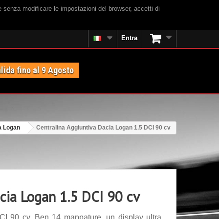
e senza modificare le impostazioni del browser, accetti di
Entra
lida fino al 9 Agosto
a Logan
Centralina Aggiuntiva Dacia Logan 1.5 DCI 90 cv
cia Logan 1.5 DCI 90 cv
CI 90 cv. Ben 14 mappature, un display ultra