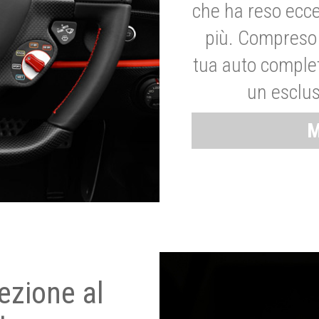
che ha reso ecce
più. Compreso 
tua auto complet
un esclus
M
ezione al