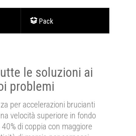
Pack
utte le soluzioni ai
oi problemi
za per accelerazioni brucianti
una velocità superiore in fondo
Più 40% di coppia con maggiore