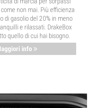
ticità di marcia per sorpassi
i come non mai. Più efficienza
 di gasolio del 20% in meno
anquilli e rilassati. DrakeBox
to quello di cui hai bisogno.
aggiori info