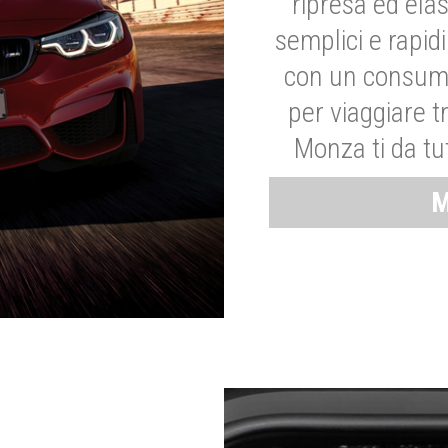
ripresa ed elas
semplici e rapid
con un consumo
per viaggiare tr
Monza ti da tut
M