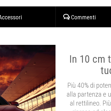
Accessori
Commenti
In 10 cm t
tu
Più 40% di poten
alla partenza e 
al rettilineo. 