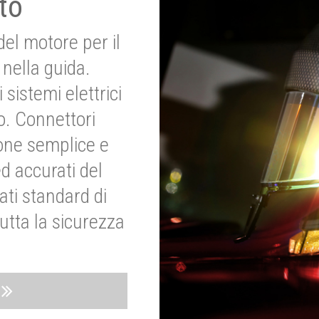
to
del motore per il
nella guida.
 sistemi elettrici
o. Connettori
ione semplice e
ed accurati del
ati standard di
utta la sicurezza
o