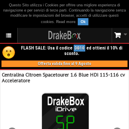
Questo Sito utilizza i Cookies per offrire una migliore esperienza di
navigazione e per servizi di terze parti. Continuando la navigazione senza
modificare le impostazioni del browser, accetti di utilizzare questi
cookies.
Read more
.
Ok
FLASH SALE: Usa il codice
ed ottieni il 10% di
DB10
sconto.
Offerta valida fino al 9 Agosto
Centralina Citroen Spacetourer 1.6 Blue HDi 115-116 cv
Acceleratore