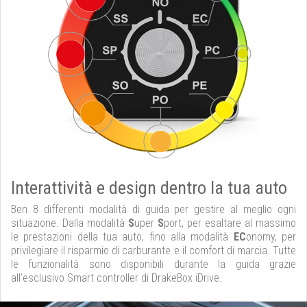
Interattività e design dentro la tua auto
Ben 8 differenti modalità di guida per gestire al meglio ogni
situazione. Dalla modalità
S
uper
S
port, per esaltare al massimo
le prestazioni della tua auto, fino alla modalità
EC
onomy, per
privilegiare il risparmio di carburante e il comfort di marcia. Tutte
le funzionalità sono disponibili durante la guida grazie
all’esclusivo Smart controller di DrakeBox iDrive.