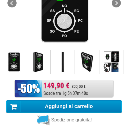
149,90 €
300,00 €
Scade tra
1
g
:
5
h
:
37
m
:
47
s
Aggiungi al carrello
Spedizione gratuita!