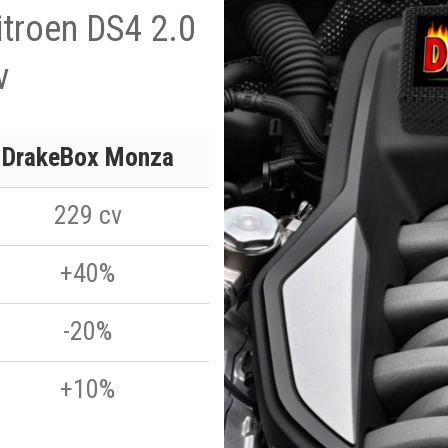
itroen DS4 2.0
v
DrakeBox Monza
229 cv
+40%
-20%
+10%