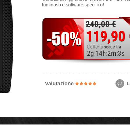
luminoso e software specifico!
240,00 €
119,90
L'offerta scade tra
2
g
:
14
h
:
2
m
:
1
s
Valutazione
Le