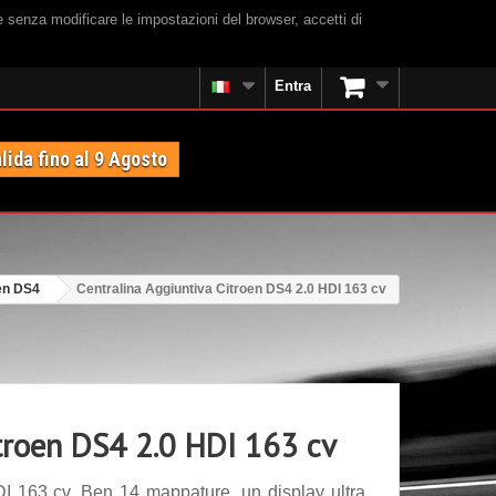
e senza modificare le impostazioni del browser, accetti di
Entra
lida fino al 9 Agosto
en DS4
Centralina Aggiuntiva Citroen DS4 2.0 HDI 163 cv
itroen DS4 2.0 HDI 163 cv
I 163 cv. Ben 14 mappature, un display ultra