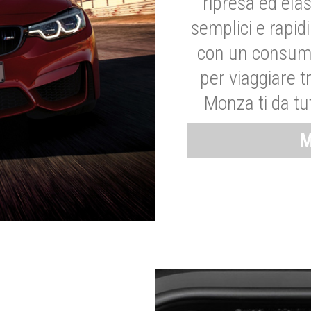
ripresa ed elas
semplici e rapid
con un consumo
per viaggiare tr
Monza ti da tut
M