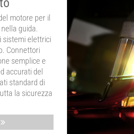
to
del motore per il
nella guida.
 sistemi elettrici
o. Connettori
ione semplice e
ed accurati del
ati standard di
utta la sicurezza
o