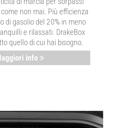
ticità di marcia per sorpassi
i come non mai. Più efficienza
 di gasolio del 20% in meno
anquilli e rilassati. DrakeBox
to quello di cui hai bisogno.
aggiori info