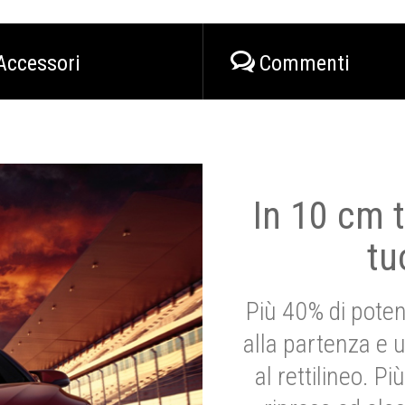
Accessori
Commenti
In 10 cm t
tu
Più 40% di poten
alla partenza e 
al rettilineo. 