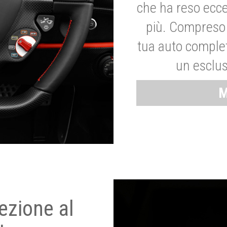
che ha reso ecce
più. Compreso 
tua auto complet
un esclus
M
ezione al