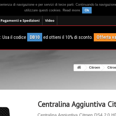
sperienza di navigazione e per servizi di terze parti. Continuando la navigazion
utilizzare questi cookies.
Read more
.
Ok
Pagamenti e Spedizioni
Video
 Usa il codice
DB10
ed ottieni il 10% di sconto.
Offerta va
Citroen
Citro
Centralina Aggiuntiva C
Centralina Aggiuntiva Citroen DS4 2.0 HD