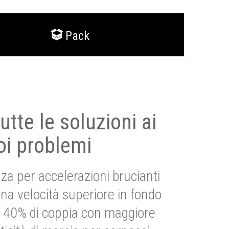
Pack
utte le soluzioni ai
oi problemi
za per accelerazioni brucianti
una velocità superiore in fondo
Più 40% di coppia con maggiore