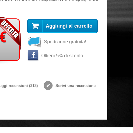
Aggiungi al carrello
 €
Spedizione gratuita!
Ottieni 5% di sconto
ggi recensioni (
313
)
Scrivi una recensione