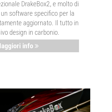
zionale DrakeBox2, e molto di
un software specifico per la
amente aggiornato. Il tutto in
ivo design in carbonio.
aggiori info