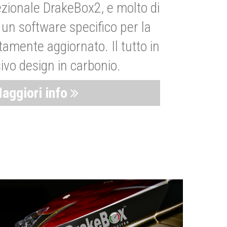
zionale DrakeBox2, e molto di
un software specifico per la
amente aggiornato. Il tutto in
ivo design in carbonio.
aggiori info