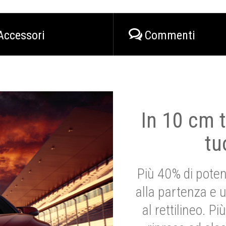
Accessori
Commenti
In 10 cm t
tu
Più 40% di poten
alla partenza e 
al rettilineo. 