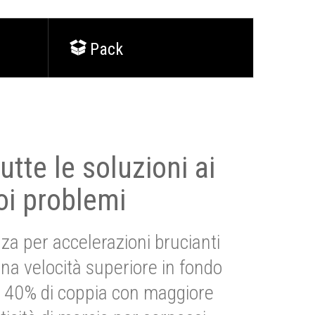
Pack
utte le soluzioni ai
oi problemi
za per accelerazioni brucianti
una velocità superiore in fondo
Più 40% di coppia con maggiore