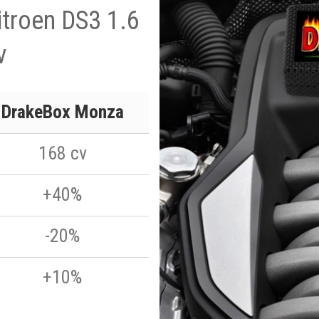
itroen DS3 1.6
v
DrakeBox Monza
168 cv
+40%
-20%
+10%