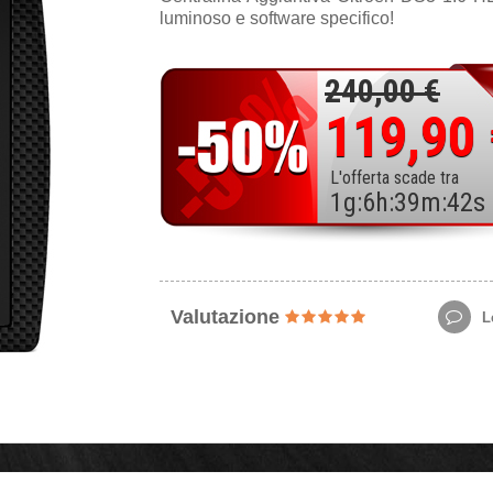
luminoso e software specifico!
240,00 €
119,90
L'offerta scade tra
1
g
:
6
h
:
39
m
:
40
s
Valutazione
Le