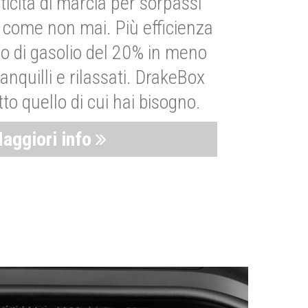
ticità di marcia per sorpassi
i come non mai. Più efficienza
 di gasolio del 20% in meno
anquilli e rilassati. DrakeBox
to quello di cui hai bisogno.
aggiori info