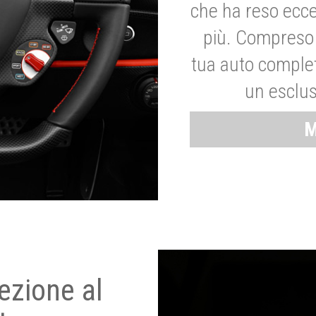
che ha reso ecce
più. Compreso 
tua auto complet
un esclus
M
ezione al