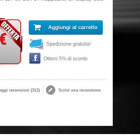
Aggiungi al carrello
 €
Spedizione gratuita!
Ottieni 5% di sconto
ggi recensioni (
313
)
Scrivi una recensione