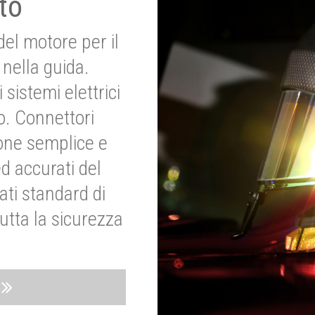
to
del motore per il
nella guida.
 sistemi elettrici
o. Connettori
ione semplice e
ed accurati del
ati standard di
utta la sicurezza
o