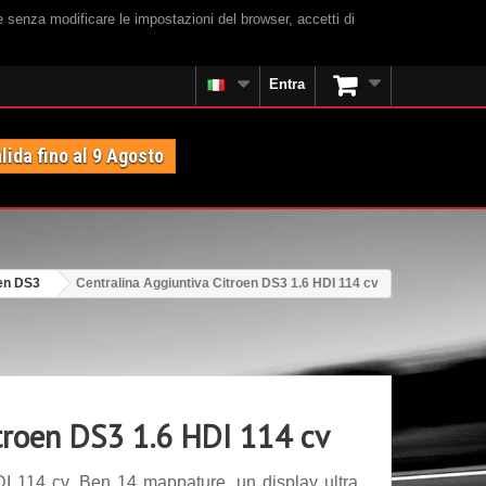
e senza modificare le impostazioni del browser, accetti di
Entra
lida fino al 9 Agosto
en DS3
Centralina Aggiuntiva Citroen DS3 1.6 HDI 114 cv
itroen DS3 1.6 HDI 114 cv
I 114 cv. Ben 14 mappature, un display ultra