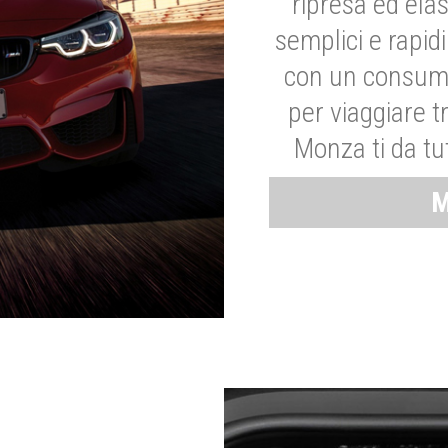
ripresa ed elas
semplici e rapid
con un consumo
per viaggiare tr
Monza ti da tut
M