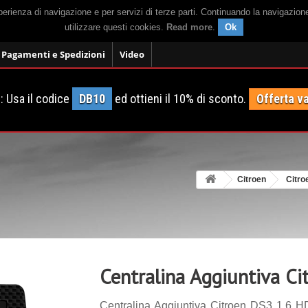
sperienza di navigazione e per servizi di terze parti. Continuando la navigazion
utilizzare questi cookies.
Read more
.
Ok
Pagamenti e Spedizioni
Video
 Usa il codice
DB10
ed ottieni il 10% di sconto.
Offerta va
Citroen
Citro
Centralina Aggiuntiva C
Centralina Aggiuntiva Citroen DS3 1.6 HD