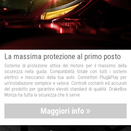
La massima protezione al primo posto
Sistema di protezione attiva del motore per il massimo della
sicurezza nella guida. Compatibilità totale con tutti i sistemi
elettrici e meccanici della tua auto. Connettori Plug&Play per
un’installazione semplice e veloce. Controlli costanti ed accurati
del prodotto per garantire elevati standard di qualità. DrakeBox
Monza ha tutta la sicurezza che ti serve.
Maggiori info