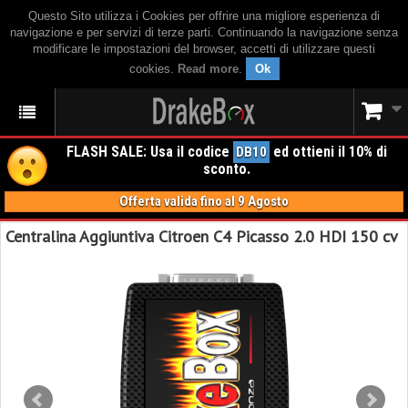
Questo Sito utilizza i Cookies per offrire una migliore esperienza di
navigazione e per servizi di terze parti. Continuando la navigazione senza
modificare le impostazioni del browser, accetti di utilizzare questi
cookies.
Read more
.
Ok
FLASH SALE: Usa il codice
ed ottieni il 10% di
DB10
sconto.
Offerta valida fino al 9 Agosto
Centralina Aggiuntiva Citroen C4 Picasso 2.0 HDI 150 cv