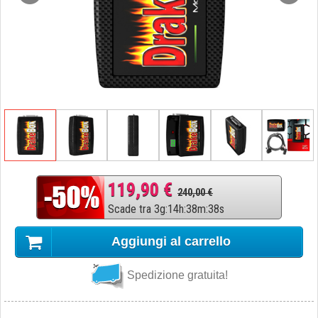
119,90 €
240,00 €
Scade tra
3
g
:
14
h
:
38
m
:
37
s
Aggiungi al carrello
Spedizione gratuita!