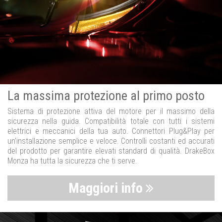
La massima protezione al primo posto
Sistema di protezione attiva del motore per il massimo della
sicurezza nella guida. Compatibilità totale con tutti i sistemi
elettrici e meccanici della tua auto. Connettori Plug&Play per
un’installazione semplice e veloce. Controlli costanti ed accurati
del prodotto per garantire elevati standard di qualità. DrakeBox
Monza ha tutta la sicurezza che ti serve.
Maggiori info