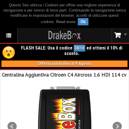
Questo Sito utilizza i Cookies per offrire una migliore esperienza di
navigazione e per servizi di terze parti. Continuando la navigazione senza
modificare le impostazioni del browser, accetti di utilizzare questi
cookies.
Read more
.
Ok
FLASH SALE: Usa il codice
ed ottieni il 10% di
DB10
sconto.
Offerta valida fino al 9 Agosto
Centralina Aggiuntiva Citroen C4 Aircross 1.6 HDI 114 cv