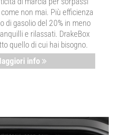
ticità di marcia per sorpassi
i come non mai. Più efficienza
 di gasolio del 20% in meno
anquilli e rilassati. DrakeBox
to quello di cui hai bisogno.
aggiori info