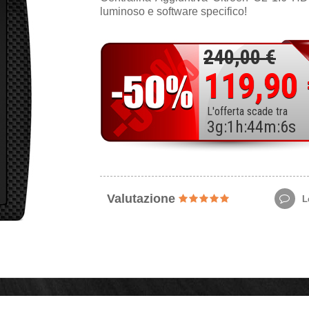
luminoso e software specifico!
240,00 €
119,90
L'offerta scade tra
3
g
:
1
h
:
44
m
:
4
s
Valutazione
Le