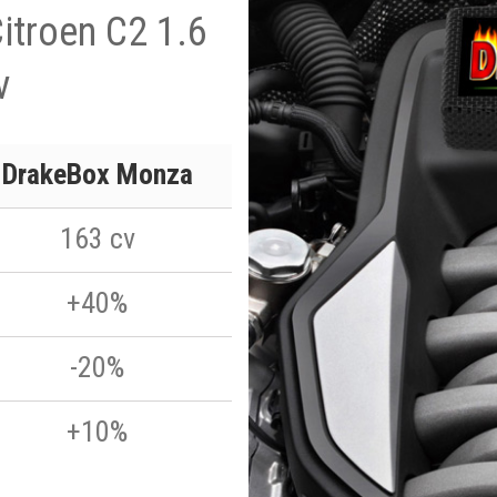
Citroen C2 1.6
v
DrakeBox Monza
163 cv
+40%
-20%
+10%