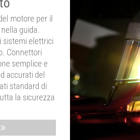
to
del motore per il
nella guida.
 sistemi elettrici
o. Connettori
ione semplice e
ed accurati del
ati standard di
utta la sicurezza
o