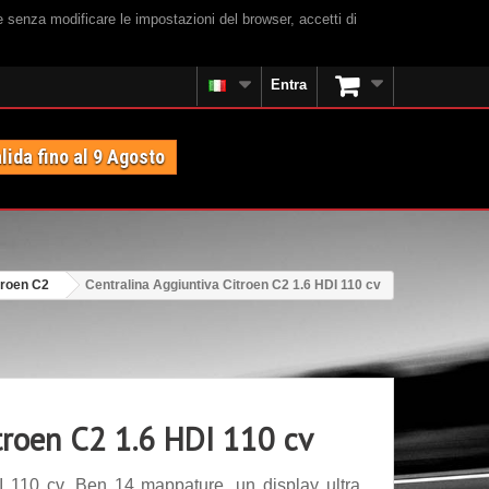
e senza modificare le impostazioni del browser, accetti di
Entra
lida fino al 9 Agosto
troen C2
Centralina Aggiuntiva Citroen C2 1.6 HDI 110 cv
troen C2 1.6 HDI 110 cv
I 110 cv. Ben 14 mappature, un display ultra