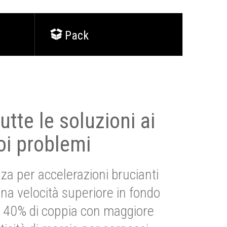
Pack
utte le soluzioni ai
oi problemi
za per accelerazioni brucianti
una velocità superiore in fondo
Più 40% di coppia con maggiore