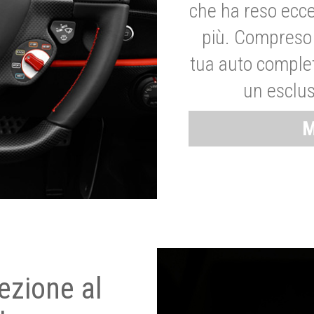
che ha reso ecce
più. Compreso 
tua auto complet
un esclus
M
ezione al