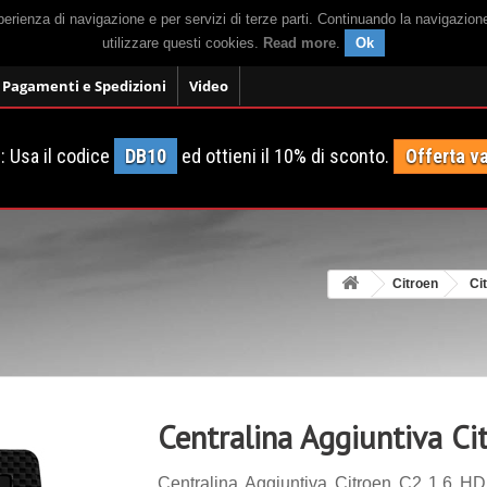
sperienza di navigazione e per servizi di terze parti. Continuando la navigazion
utilizzare questi cookies.
Read more
.
Ok
Pagamenti e Spedizioni
Video
 Usa il codice
DB10
ed ottieni il 10% di sconto.
Offerta va
Citroen
Ci
Centralina Aggiuntiva Ci
Centralina Aggiuntiva Citroen C2 1.6 HD