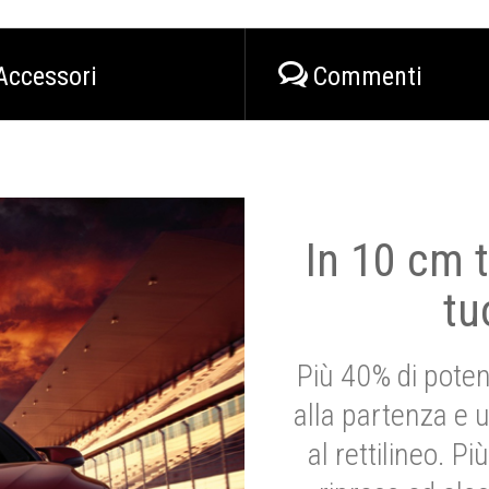
Accessori
Commenti
In 10 cm t
tu
Più 40% di poten
alla partenza e 
al rettilineo. 