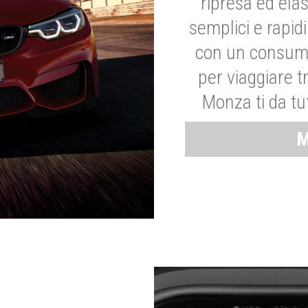
ripresa ed elas
semplici e rapid
con un consumo
per viaggiare tr
Monza ti da tut
M