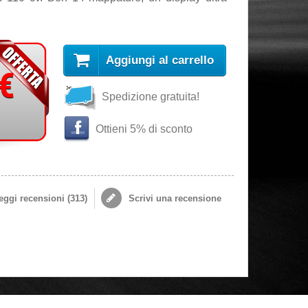
Aggiungi al carrello
 €
Spedizione gratuita!
Ottieni 5% di sconto
ggi recensioni (
313
)
Scrivi una recensione