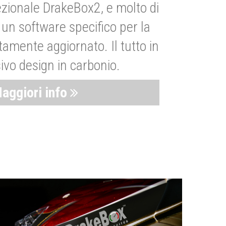
zionale DrakeBox2, e molto di
un software specifico per la
amente aggiornato. Il tutto in
ivo design in carbonio.
aggiori info