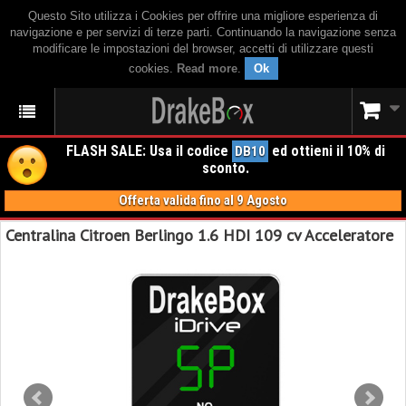
Questo Sito utilizza i Cookies per offrire una migliore esperienza di
navigazione e per servizi di terze parti. Continuando la navigazione senza
modificare le impostazioni del browser, accetti di utilizzare questi
cookies.
Read more
.
Ok
FLASH SALE: Usa il codice
ed ottieni il 10% di
DB10
sconto.
Offerta valida fino al 9 Agosto
Centralina Citroen Berlingo 1.6 HDI 109 cv Acceleratore