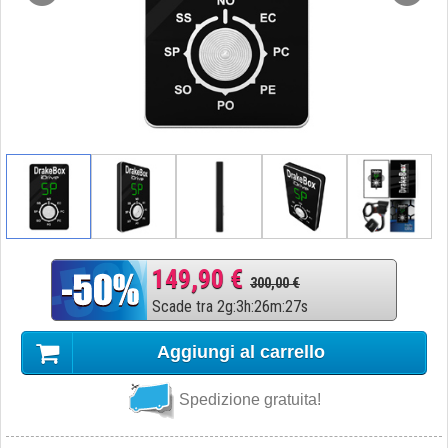
149,90 €
300,00 €
Scade tra
2
g
:
3
h
:
26
m
:
26
s
Aggiungi al carrello
Spedizione gratuita!