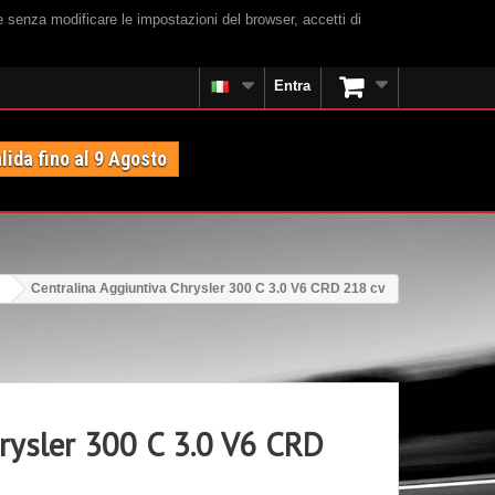
e senza modificare le impostazioni del browser, accetti di
Entra
lida fino al 9 Agosto
Centralina Aggiuntiva Chrysler 300 C 3.0 V6 CRD 218 cv
hrysler 300 C 3.0 V6 CRD