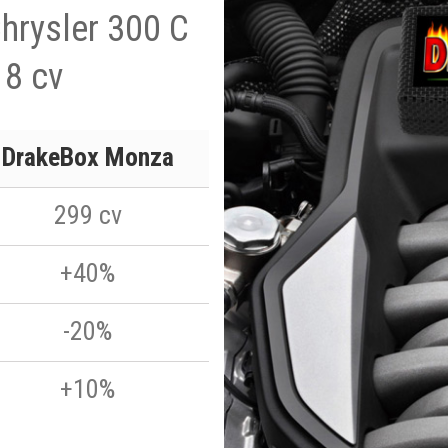
Chrysler 300 C
18 cv
DrakeBox Monza
299 cv
+40%
-20%
+10%