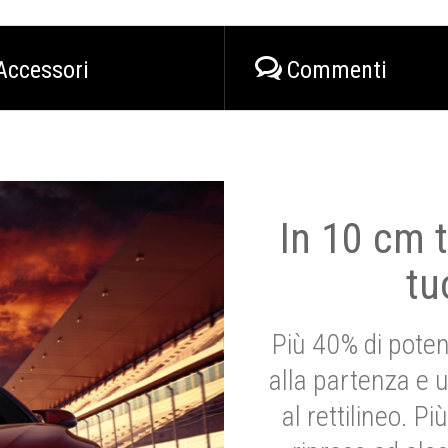
Accessori
Commenti
In 10 cm t
tu
Più 40% di poten
alla partenza e 
al rettilineo. 