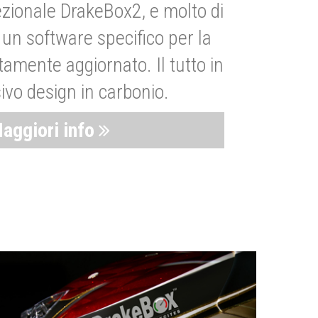
zionale DrakeBox2, e molto di
un software specifico per la
amente aggiornato. Il tutto in
ivo design in carbonio.
aggiori info