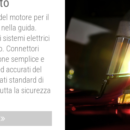
to
del motore per il
nella guida.
 sistemi elettrici
o. Connettori
ione semplice e
ed accurati del
ati standard di
utta la sicurezza
o