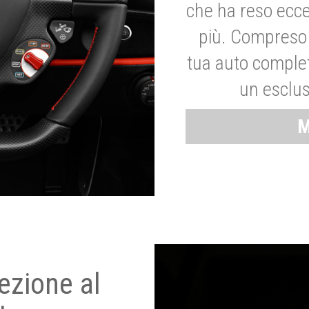
che ha reso ecce
più. Compreso 
tua auto complet
un esclus
M
ezione al