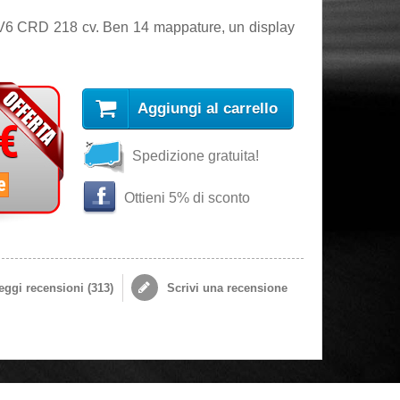
 V6 CRD 218 cv. Ben 14 mappature, un display
Aggiungi al carrello
 €
Spedizione gratuita!
e
Ottieni 5% di sconto
ggi recensioni (
313
)
Scrivi una recensione