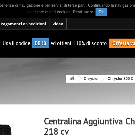
sperienza di navigazione e per servizi di terze parti. Continuando la navigazion
utilizzare questi cookies.
Read more
.
Ok
Pagamenti e Spedizioni
Video
 Usa il codice
DB10
ed ottieni il 10% di sconto.
Offerta va
Chrysler
Chrysler 300 C
Centralina Aggiuntiva C
218 cv