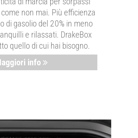
ticità di marcia per sorpassi
i come non mai. Più efficienza
 di gasolio del 20% in meno
anquilli e rilassati. DrakeBox
to quello di cui hai bisogno.
aggiori info