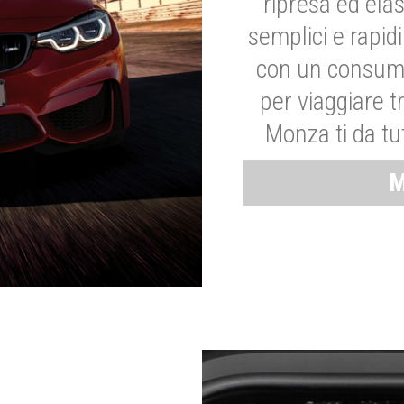
ripresa ed elas
semplici e rapid
con un consumo
per viaggiare tr
Monza ti da tut
M