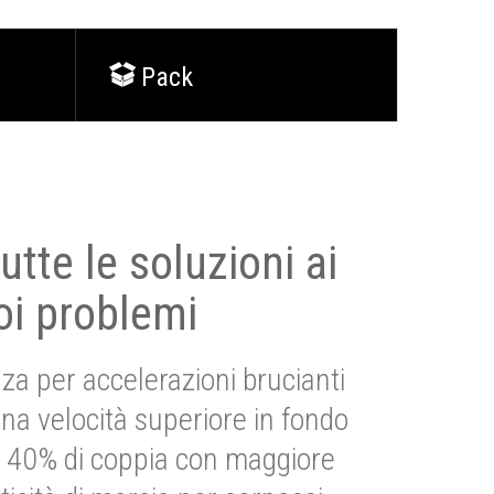
Pack
utte le soluzioni ai
oi problemi
za per accelerazioni brucianti
una velocità superiore in fondo
Più 40% di coppia con maggiore