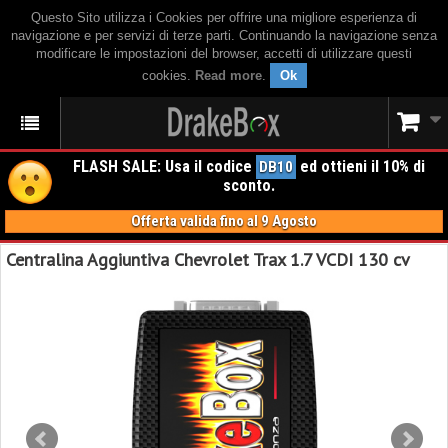
Questo Sito utilizza i Cookies per offrire una migliore esperienza di
navigazione e per servizi di terze parti. Continuando la navigazione senza
modificare le impostazioni del browser, accetti di utilizzare questi
cookies.
Read more
.
Ok
FLASH SALE: Usa il codice
ed ottieni il 10% di
DB10
sconto.
Offerta valida fino al 9 Agosto
Centralina Aggiuntiva Chevrolet Trax 1.7 VCDI 130 cv