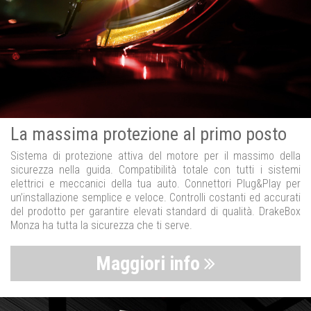
La massima protezione al primo posto
Sistema di protezione attiva del motore per il massimo della
sicurezza nella guida. Compatibilità totale con tutti i sistemi
elettrici e meccanici della tua auto. Connettori Plug&Play per
un’installazione semplice e veloce. Controlli costanti ed accurati
del prodotto per garantire elevati standard di qualità. DrakeBox
Monza ha tutta la sicurezza che ti serve.
Maggiori info