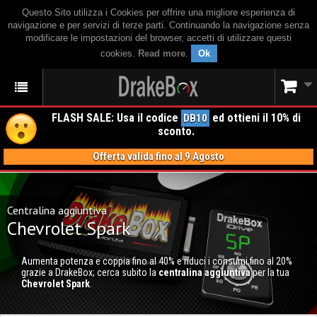
Questo Sito utilizza i Cookies per offrire una migliore esperienza di
navigazione e per servizi di terze parti. Continuando la navigazione senza
modificare le impostazioni del browser, accetti di utilizzare questi
cookies.
Read more
.
Ok
FLASH SALE: Usa il codice
ed ottieni il 10% di
DB10
sconto.
Offerta valida fino al 9 Agosto
Centralina aggiuntiva
Chevrolet Spark
Aumenta potenza e coppia fino al 40% e riduci i consumi fino al 20%
grazie a DrakeBox; cerca subito la
centralina aggiuntiva
per la tua
Chevrolet Spark
.