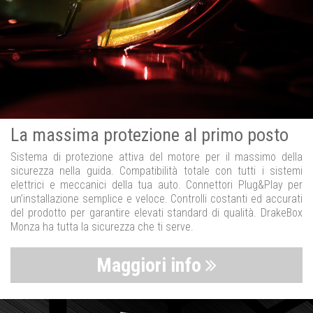
La massima protezione al primo posto
Sistema di protezione attiva del motore per il massimo della
sicurezza nella guida. Compatibilità totale con tutti i sistemi
elettrici e meccanici della tua auto. Connettori Plug&Play per
un’installazione semplice e veloce. Controlli costanti ed accurati
del prodotto per garantire elevati standard di qualità. DrakeBox
Monza ha tutta la sicurezza che ti serve.
Maggiori info