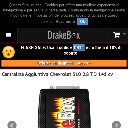
Questo Sito utilizza i Cookies per offrire una migliore esperienza di
navigazione e per servizi di terze parti. Continuando la navigazione senza
modificare le impostazioni del browser, accetti di utilizzare questi
cookies.
Read more
.
Ok
FLASH SALE: Usa il codice
ed ottieni il 10% di
DB10
sconto.
Offerta valida fino al 9 Agosto
Centralina Aggiuntiva Chevrolet S10 2.8 TD 141 cv