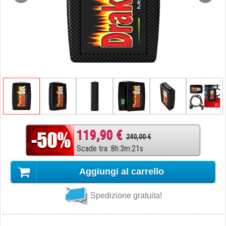
119,90 €
240,00 €
Scade tra
:
8
h
:
3
m
:
20
s
Aggiungi al carrello
Spedizione gratuita!