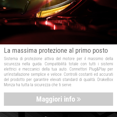
La massima protezione al primo posto
Sistema di protezione attiva del motore per il massimo della
sicurezza nella guida. Compatibilità totale con tutti i sistemi
elettrici e meccanici della tua auto. Connettori Plug&Play per
un’installazione semplice e veloce. Controlli costanti ed accurati
del prodotto per garantire elevati standard di qualità. DrakeBox
Monza ha tutta la sicurezza che ti serve.
Maggiori info