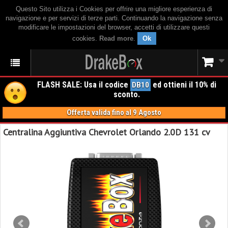
Questo Sito utilizza i Cookies per offrire una migliore esperienza di
navigazione e per servizi di terze parti. Continuando la navigazione senza
modificare le impostazioni del browser, accetti di utilizzare questi
cookies.
Read more
.
Ok
FLASH SALE: Usa il codice
ed ottieni il 10% di
DB10
sconto.
Offerta valida fino al 9 Agosto
Centralina Aggiuntiva Chevrolet Orlando 2.0D 131 cv