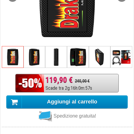
119,90 €
240,00 €
Scade tra
2
g
:
16
h
:
0
m
:
56
s
Aggiungi al carrello
Spedizione gratuita!