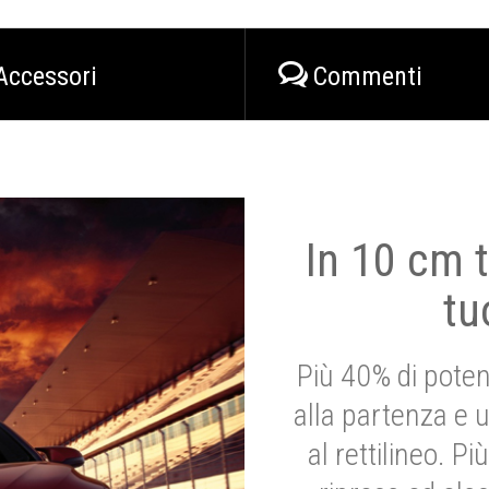
Accessori
Commenti
In 10 cm t
tu
Più 40% di poten
alla partenza e 
al rettilineo. 