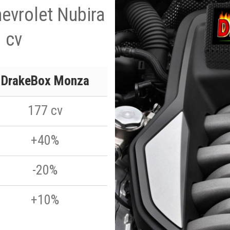
hevrolet Nubira
 cv
DrakeBox Monza
177 cv
+40%
-20%
+10%