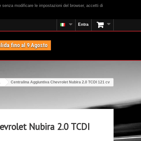
e senza modificare le impostazioni del browser, accetti di
Entra
lida fino al 9 Agosto
a
Centralina Aggiuntiva Chevrolet Nubira 2.0 TCDI 121 cv
evrolet Nubira 2.0 TCDI