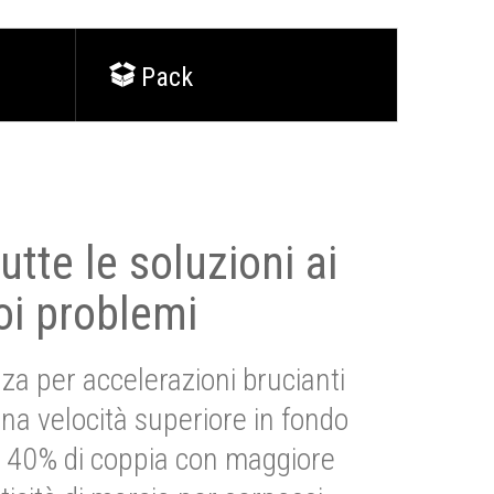
Pack
utte le soluzioni ai
oi problemi
za per accelerazioni brucianti
una velocità superiore in fondo
Più 40% di coppia con maggiore