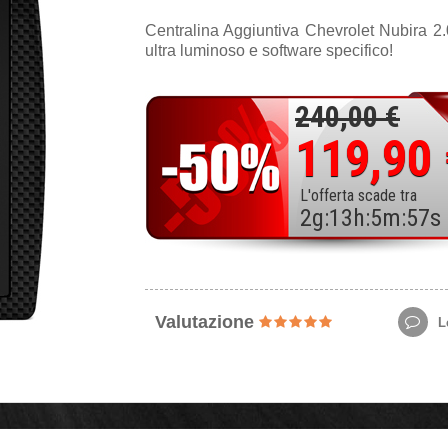
Centralina Aggiuntiva Chevrolet Nubira 2
ultra luminoso e software specifico!
240,00 €
119,90
L'offerta scade tra
2
g
:
13
h
:
5
m
:
55
s
Valutazione
Le