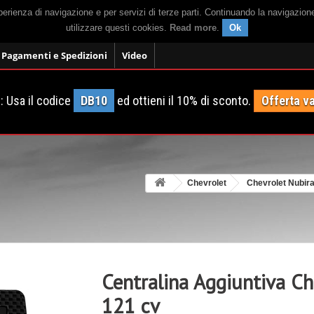
sperienza di navigazione e per servizi di terze parti. Continuando la navigazion
utilizzare questi cookies.
Read more
.
Ok
Pagamenti e Spedizioni
Video
 Usa il codice
DB10
ed ottieni il 10% di sconto.
Offerta va
Chevrolet
Chevrolet Nubir
Centralina Aggiuntiva Ch
121 cv