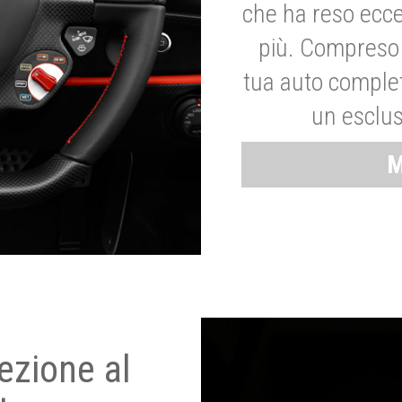
che ha reso ecce
più. Compreso 
tua auto complet
un esclus
M
ezione al