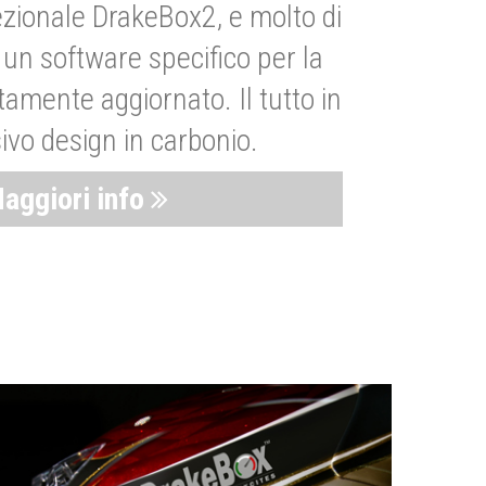
zionale DrakeBox2, e molto di
un software specifico per la
amente aggiornato. Il tutto in
ivo design in carbonio.
aggiori info