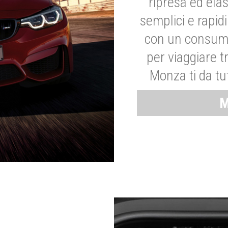
ripresa ed elas
semplici e rapid
con un consumo
per viaggiare tr
Monza ti da tut
M