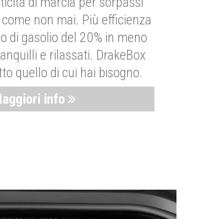
ticità di marcia per sorpassi
i come non mai. Più efficienza
 di gasolio del 20% in meno
anquilli e rilassati. DrakeBox
to quello di cui hai bisogno.
aggiori info