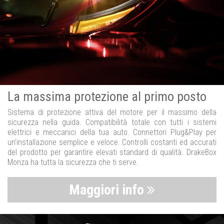
La massima protezione al primo posto
Sistema di protezione attiva del motore per il massimo della
sicurezza nella guida. Compatibilità totale con tutti i sistemi
elettrici e meccanici della tua auto. Connettori Plug&Play per
un’installazione semplice e veloce. Controlli costanti ed accurati
del prodotto per garantire elevati standard di qualità. DrakeBox
Monza ha tutta la sicurezza che ti serve.
Maggiori info