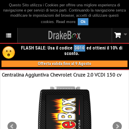
Questo Sito utilizza i Cookies per offrire una migliore esperienza di
navigazione e per servizi di terze parti. Continuando la navigazione senza
modificare le impostazioni del browser, accetti di utilizzare questi
cookies.
Read more
.
Ok
FLASH SALE: Usa il codice
ed ottieni il 10% di
DB10
sconto.
Offerta valida fino al 9 Agosto
Centralina Aggiuntiva Chevrolet Cruze 2.0 VCDI 150 cv