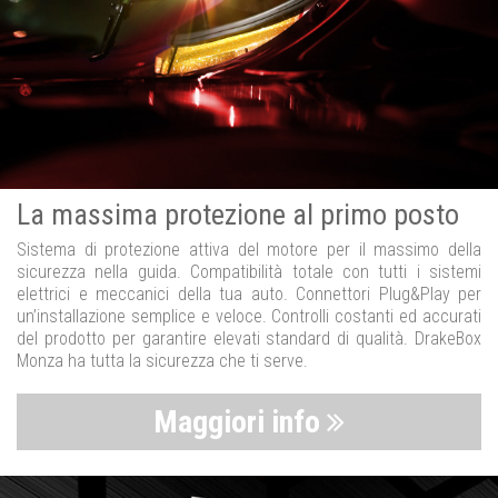
La massima protezione al primo posto
Sistema di protezione attiva del motore per il massimo della
sicurezza nella guida. Compatibilità totale con tutti i sistemi
elettrici e meccanici della tua auto. Connettori Plug&Play per
un’installazione semplice e veloce. Controlli costanti ed accurati
del prodotto per garantire elevati standard di qualità. DrakeBox
Monza ha tutta la sicurezza che ti serve.
Maggiori info