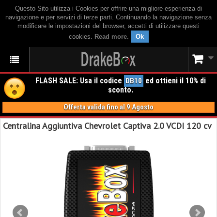
Questo Sito utilizza i Cookies per offrire una migliore esperienza di
navigazione e per servizi di terze parti. Continuando la navigazione senza
modificare le impostazioni del browser, accetti di utilizzare questi
cookies.
Read more
.
Ok
FLASH SALE: Usa il codice
ed ottieni il 10% di
DB10
sconto.
Offerta valida fino al 9 Agosto
Centralina Aggiuntiva Chevrolet Captiva 2.0 VCDI 120 cv