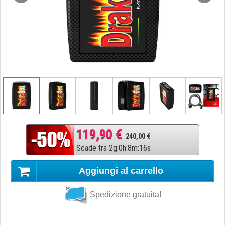
119,90 €
240,00 €
Scade tra
2
g
:
0
h
:
8
m
:
15
s
Aggiungi al carrello
Spedizione gratuita!