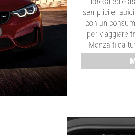
ripresa ed elas
semplici e rapid
con un consumo
per viaggiare tr
Monza ti da tut
M