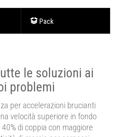
Pack
utte le soluzioni ai
oi problemi
za per accelerazioni brucianti
una velocità superiore in fondo
Più 40% di coppia con maggiore