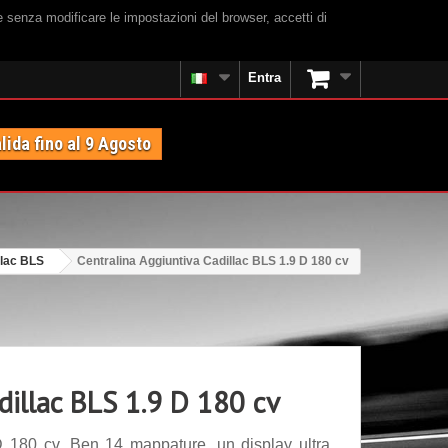
e senza modificare le impostazioni del browser, accetti di
Entra
lida fino al 9 Agosto
llac BLS
Centralina Aggiuntiva Cadillac BLS 1.9 D 180 cv
dillac BLS 1.9 D 180 cv
D 180 cv. Ben 14 mappature, un display ultra