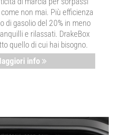
ticità di marcia per sorpassi
i come non mai. Più efficienza
 di gasolio del 20% in meno
anquilli e rilassati. DrakeBox
to quello di cui hai bisogno.
aggiori info