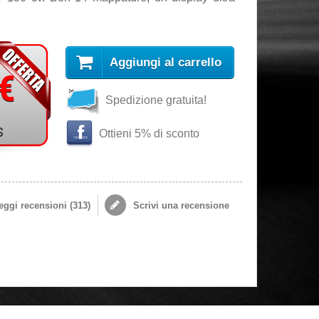
Aggiungi al carrello
 €
Spedizione gratuita!
s
Ottieni 5% di sconto
ggi recensioni (
313
)
Scrivi una recensione