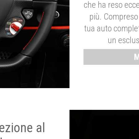
che ha reso ecce
più. Compreso 
tua auto complet
un esclus
M
ezione al