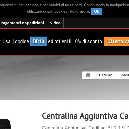
sperienza di navigazione e per servizi di terze parti. Continuando la navigazion
utilizzare questi cookies.
Read more
.
Ok
Pagamenti e Spedizioni
Video
 Usa il codice
DB10
ed ottieni il 10% di sconto.
Offerta va
Cadillac
Cadi
Centralina Aggiuntiva Ca
Centralina Aggiuntiva Cadillac BLS 1.9 