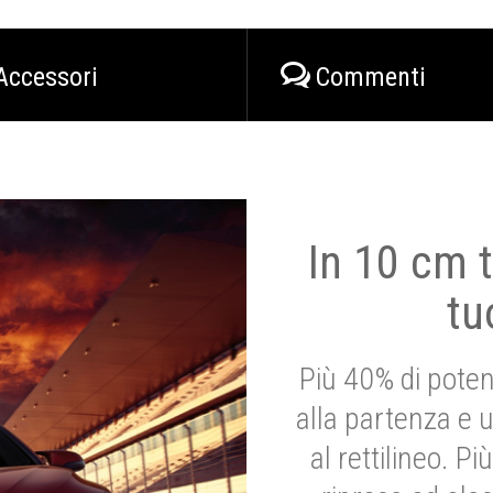
Accessori
Commenti
In 10 cm t
tu
Più 40% di poten
alla partenza e 
al rettilineo. 