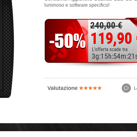
luminoso e software specifico!
240,00 €
119,90
L'offerta scade tra
3
g
:
15
h
:
54
m
:
19
Valutazione
Le