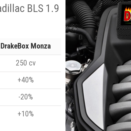
adillac BLS 1.9
DrakeBox Monza
250 cv
+40%
-20%
+10%