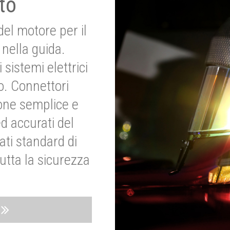
to
del motore per il
nella guida.
 sistemi elettrici
o. Connettori
ione semplice e
ed accurati del
ati standard di
utta la sicurezza
o