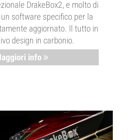
zionale DrakeBox2, e molto di
un software specifico per la
amente aggiornato. Il tutto in
ivo design in carbonio.
aggiori info